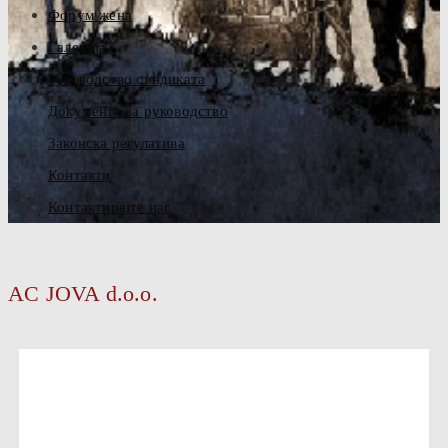
Форум жена
Галерија
Руководство синдиката
Документа за руководство
Законска регулатива
Контакти
Контактирајте нас
AC JOVA d.o.o.