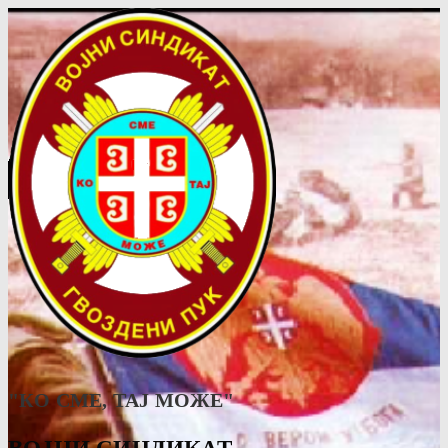
"КО СМЕ, ТАJ МОЖЕ"