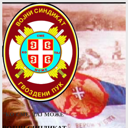
"КО СМЕ, ТАJ МОЖЕ"