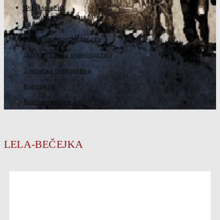
Форум жена
Галерија
Руководство синдиката
Документа за руководство
Законска регулатива
Контакти
Контактирајте нас
LELA-BEČEJKA