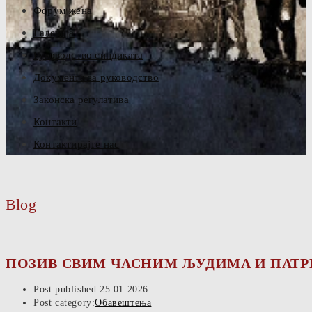
Форум жена
Галерија
Руководство синдиката
Документа за руководство
Законска регулатива
Контакти
Контактирајте нас
Blog
ПОЗИВ СВИМ ЧАСНИМ ЉУДИМА И ПАТ
Post published:
25.01.2026
Post category:
Обавештења