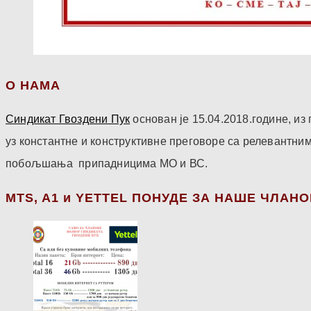
О НАМА
Синдикат Гвоздени Пук
основан је 15.04.2018.године, и
уз константне и конструктивне преговоре са релевантни
побољшања припадницима МО и ВС.
МТS, A1 и YETTEL ПОНУДЕ ЗА НАШЕ ЧЛАН