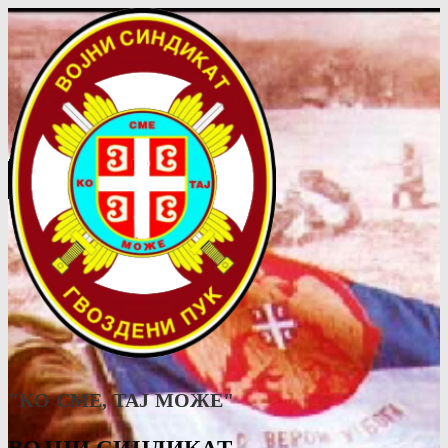
"КО СМЕ, ТАJ МОЖЕ"