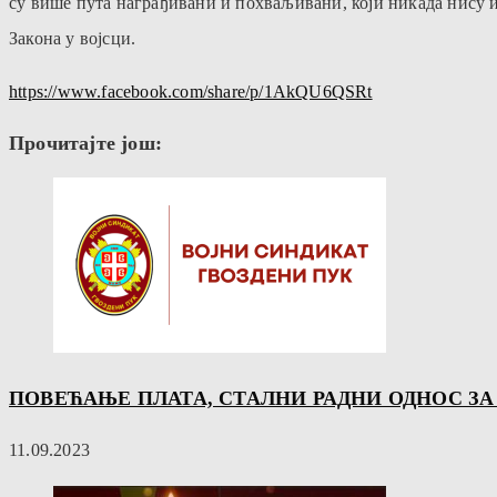
су више пута награђивани и похваљивани, који никада нису им
Закона у војсци.
https://www.facebook.com/share/p/1AkQU6QSRt
Прочитајте још:
ПОВЕЋАЊЕ ПЛАТА, СТАЛНИ РАДНИ ОДНОС З
11.09.2023