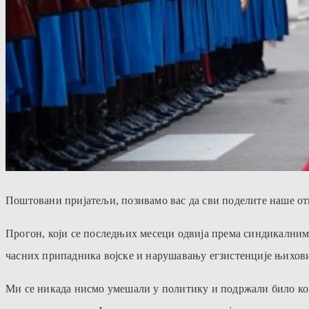
Поштовани пријатељи, позивамо вас да сви поделите наше о
Прогон, који се последњих месеци одвија према синдикалним 
часних припадника војске и нарушавању егзистенције њихов
Ми се никада нисмо умешали у политику и подржали било ког