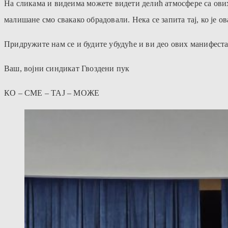
На сликама и видеима можете видети делић атмосфере са ови
малишане смо свакако обрадовали. Нека се запита тај, ко је ов
Придружите нам се и будите убудуће и ви део ових манифеста
Ваш, војни синдикат Гвоздени пук
КО – СМЕ – ТАЈ – МОЖЕ