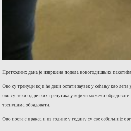
Претходних дана је извршена подела новогодишњих пакетића 
Ово су тренуци који ће деци остати заувек у сећању као леп
ово су неки од ретких тренутака у којима можемо обрадоват
тренуцима обрадовати.
Ово постаје пракса и из године у годину су све озбиљније о