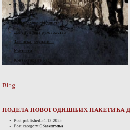
Форум жена
Галерија
Руководство синдиката
Документа за руководство
Законска регулатива
Контакти
Контактирајте нас
Blog
ПОДЕЛА НОВОГОДИШЊИХ ПАКЕТИЋА Д
Post published:
31.12.2025
Post category:
Обавештења