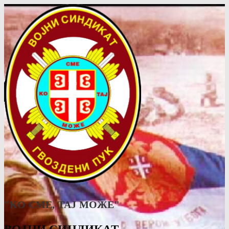
"КО СМЕ, ТАJ МОЖЕ"