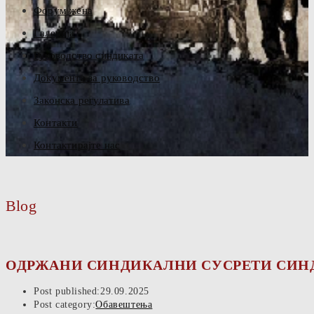
Форум жена
Галерија
Руководство синдиката
Документа за руководство
Законска регулатива
Контакти
Контактирајте нас
Blog
ОДРЖАНИ СИНДИКАЛНИ СУСРЕТИ СИНД
Post published:
29.09.2025
Post category:
Обавештења