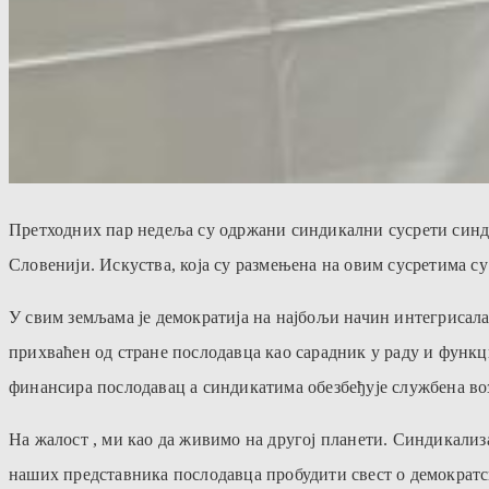
Претходних пар недеља су одржани синдикални сусрети синди
Словенији. Искуства, која су размењена на овим сусретима су
У свим земљама је демократија на најбољи начин интегрисала
прихваћен од стране послодавца као сарадник у раду и функ
финансира послодавац а синдикатима обезбеђује службена воз
На жалост , ми као да живимо на другој планети. Синдикализа
наших представника послодавца пробудити свест о демократск