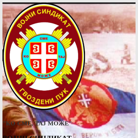
"КО СМЕ, ТАJ МОЖЕ"