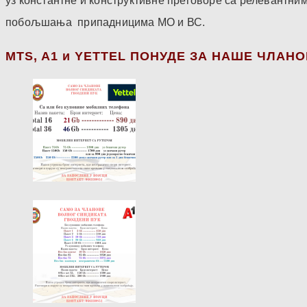
уз константне и конструктивне преговоре са релевантни
побољшања припадницима МО и ВС.
МТS, A1 и YETTEL ПОНУДЕ ЗА НАШЕ ЧЛАН