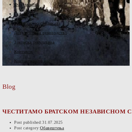
Форум жена
Галерија
Руководство синдиката
Документа за руководство
Законска регулатива
Контакти
Контактирајте нас
Blog
ЧЕСТИТАМО БРАТСКОМ НЕЗАВИСНОМ 
Post published:
31.07.2025
Post category:
Обавештења