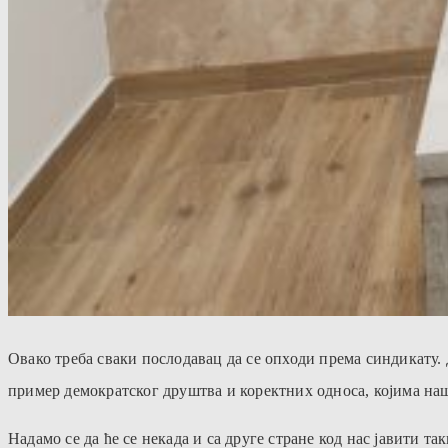
Овако треба сваки послодавац да се опходи према синдикату.
пример демократског друштва и коректних односа, којима на
Надамо се да ће се некада и са друге стране код нас јавити т