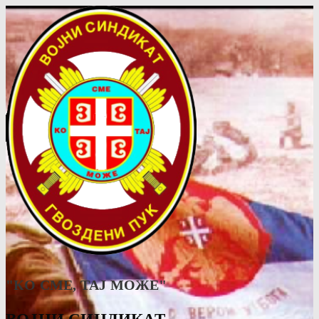
"КО СМЕ, ТАJ МОЖЕ"