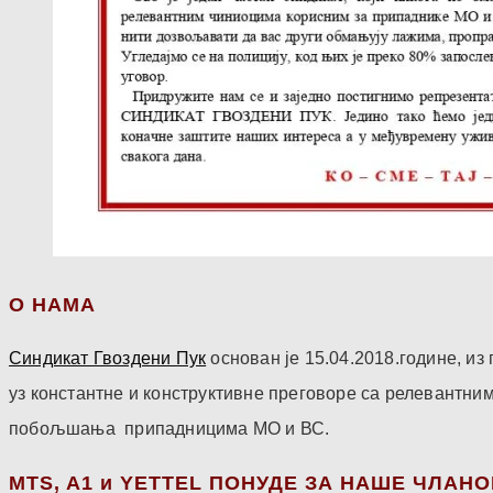
О НАМА
Синдикат Гвоздени Пук
основан је 15.04.2018.године, и
уз константне и конструктивне преговоре са релевантни
побољшања припадницима МО и ВС.
МТS, A1 и YETTEL ПОНУДЕ ЗА НАШЕ ЧЛАН