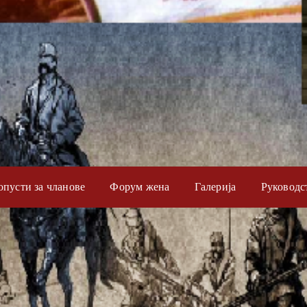
опусти за чланове
Форум жена
Галерија
Руководс