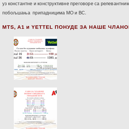
уз константне и конструктивне преговоре са релевантни
побољшања припадницима МО и ВС.
МТS, A1 и YETTEL ПОНУДЕ ЗА НАШЕ ЧЛАН