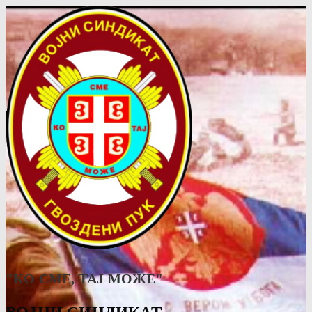
"КО СМЕ, ТАJ МОЖЕ"