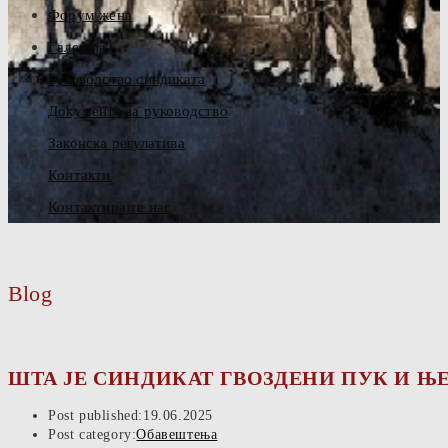
Форум жена
Галерија
Руководство синдиката
Документа за руководство
Законска регулатива
Контакти
Контактирајте нас
Blog
ШТА ЈЕ СИНДИКАТ ГВОЗДЕНИ ПУК И Њ
Post published:
19.06.2025
Post category:
Обавештења