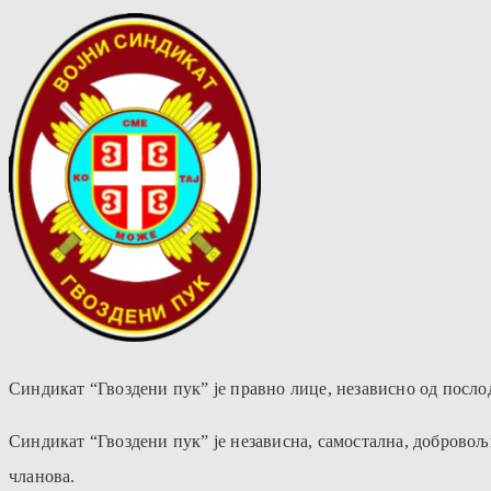
Синдикат “Гвоздени пук” је правно лице, независно од пос
Синдикат “Гвоздени пук” је независна, самостална, добровољ
чланова.