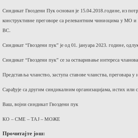
Синдикат Гвоздени Пук основан је 15.04.2018.године, из пот
конструктивне преговоре са релевантним чиниоцима у МО и 
ВС.
Синдикат “Гвоздени пук” је од 01. јануара 2023. године, одл
Синдикат “Гвоздени пук” се за остваривање интереса чланова
Представља чланство, заступа ставове чланства, преговара у 
Сарађује са другим синдикалним организацијама, истих или ср
Ваш, војни синдикат Гвоздени пук
КО – СМЕ – ТАЈ – МОЖЕ
Прочитајте још: