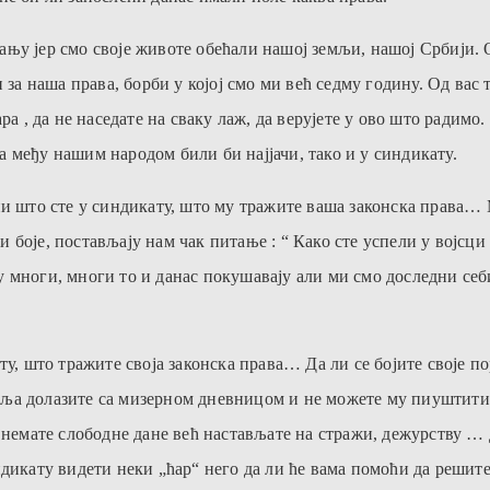
њу јер смо своје животе обећали нашој земљи, нашој Србији. 
и за наша права, борби у којој смо ми већ седму годину. Од ва
ра , да не наседате на сваку лаж, да верујете у ово што радимо.
та међу нашим народом били би најјачи, тако и у синдикату.
и што сте у синдикату, што му тражите ваша законска права… М
боје, постављају нам чак питање : “ Како сте успели у војсци
многи, многи то и данас покушавају али ми смо доследни себи,
у, што тражите своја законска права… Да ли се бојите своје по
едеља долазите са мизерном дневницом и не можете му пиуштити 
и немате слободне дане већ настављате на стражи, дежурству …
ндикату видети неки „ћар“ него да ли ће вама помоћи да решите