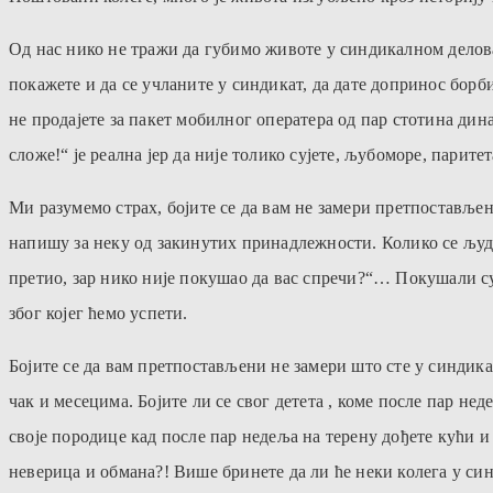
Од нас нико не тражи да губимо животе у синдикалном делова
покажете и да се учланите у синдикат, да дате допринос борб
не продајете за пакет мобилног оператера од пар стотина дина
сложе!“ је реална јер да није толико сујете, љубоморе, парите
Ми разумемо страх, бојите се да вам не замери претпостављен
напишу за неку од закинутих принадлежности. Колико се људи 
претио, зар нико није покушао да вас спречи?“… Покушали су 
због којег ћемо успети.
Бојите се да вам претпостављени не замери што сте у синдикат
чак и месецима. Бојите ли се свог детета , коме после пар н
своје породице кад после пар недеља на терену дођете кући 
неверица и обмана?! Више бринете да ли ће неки колега у си