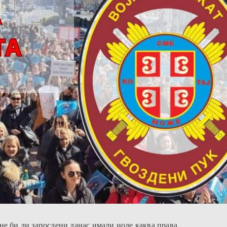
не би ли запослени данас имали иоле каква права.