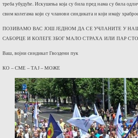
треба убудуће. Искушења која су била пред нама су била одли
свим колегама који су чланови синдиката и који имају храброс
ПОЗИВАМО ВАС ЈОШ ЈЕДНОМ ДА СЕ УЧЛАНИТЕ У НАШ
САБОРЦЕ И КОЛЕГЕ ЗБОГ МАЛО СТРАХА ИЛИ ПАР СТ
Ваш, војни синдикат Гвоздени пук
КО – СМЕ – ТАЈ – МОЖЕ