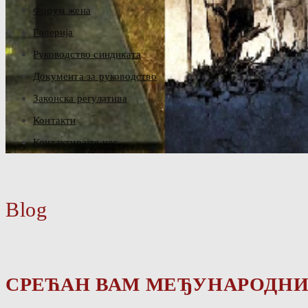
Форум жена
Галерија
Руководство синдиката
Документа за руководство
Законска регулатива
Контакти
Контактирајте нас
Blog
СРЕЋАН ВАМ МЕЂУНАРОДНИ П