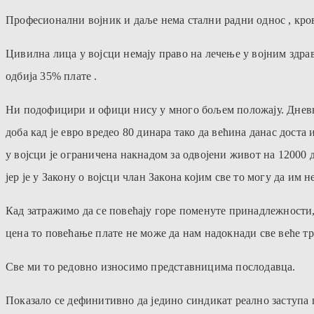
Професионални војник и даље нема стални радни однос , кро
Цивилна лица у војсци немају право на лечење у војним здрав
одбија 35% плате .
Ни подофицири и офици нису у много бољем положају. Дневни
доба кад је евро вредео 80 динара тако да већина данас доста 
у војсци је ограничена накнадом за одвојени живот на 12000
јер је у Закону о војсци члан Закона којим све то могу да им не
Кад затражимо да се повећају горе поменуте принадлежности,
цена то повећање плате не може да нам надокнади све веће т
Све ми то редовно износимо представницима послодавца.
Показало се дефинитивно да једино синдикат реално заступа 