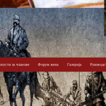
опусти за чланове
Форум жена
Галерија
Руководс