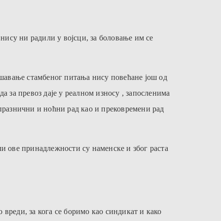
 нису ни радили у војсци, за боловање им се
шавање стамбеног питања нису повећане још од
ада за превоз даје у реалном износу , запосленима
 празнични и ноћни рад као и прековремени рад
ли ове принадлежности су наменске и због раста
вреди, за кога се боримо као синдикат и како