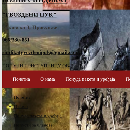
ВОЈНИ СИНДИКАТ
"ГВОЗДЕНИ ПУК"
Таковска 3, Прокупље
066/330-851
sindikatgvozdenipuk@gmail.com
ПОПУНИ ПРИСТУПНИЦУ ОВДЕ
Почетна
О нама
Понуда пакета и уређаја
П
Почетна
О нама
Понуда пакета и уређаја
Попусти за чланове