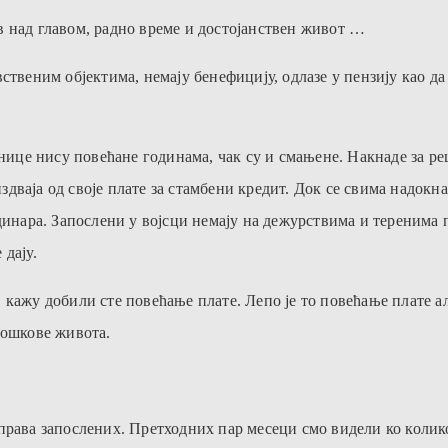
в над главом, радно време и достојанствен живот …
ственим објектима, немају бенефицију, одлазе у пензију као да
це нису повећане годинама, чак су и смањене. Накнаде за ре
издваја од своје плате за стамбени кредит. Док се свима надокн
 динара. Запослени у војсци немају на дежурствима и теренима
 дају.
 кажу добили сте повећање плате. Лепо је то повећање плате а
рошкове живота.
права запослених. Претходних пар месеци смо видели ко колико 