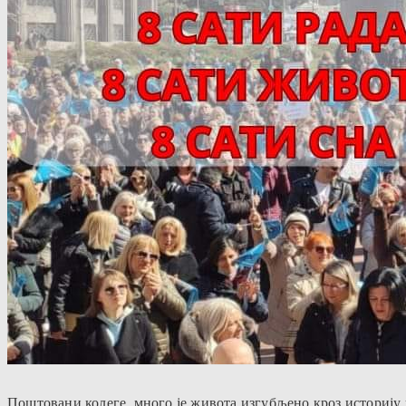
Поштовани колеге, много је живота изгубљено кроз историју 