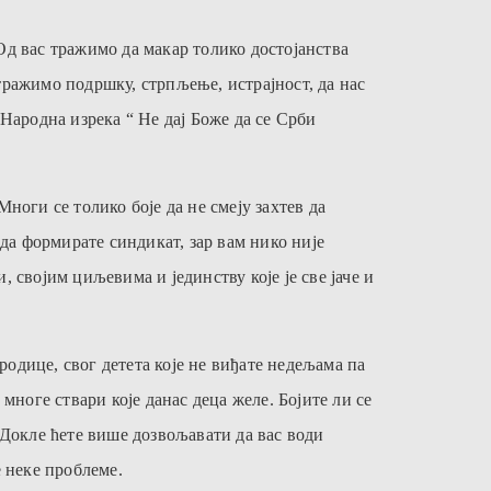
Од вас тражимо да макар толико достојанства
с тражимо подршку, стрпљење, истрајност,
да нас
 Народна изрека “ Не дај Боже да се Срби
ноги се толико боје да не смеју захтев да
 да формирате синдикат, зар вам нико није
 својим циљевима и јединству које је све јаче и
родице, свог детета које не виђате недељама па
многе ствари које данас деца желе. Бојите ли се
 Докле ћете више дозвољавати да вас води
 неке проблеме.