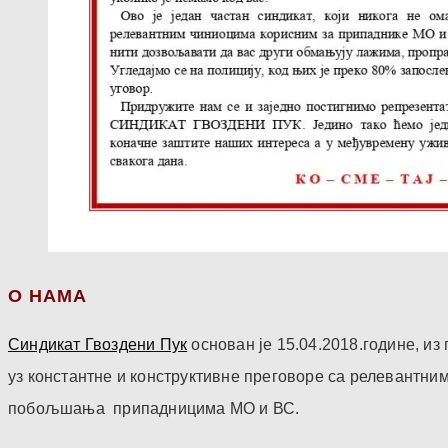
О НАМА
Синдикат Гвоздени Пук
основан је 15.04.2018.године, и
уз константне и конструктивне преговоре са релевантни
побољшања припадницима МО и ВС.