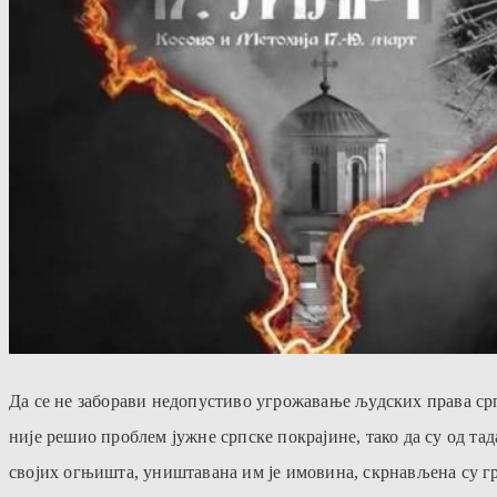
Да се не заборави недопустиво угрожавање људских права срп
није решио проблем јужне српске покрајине, тако да су од т
својих огњишта, уништавана им је имовина, скрнављена су гр