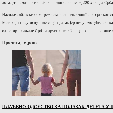
до мартовског насиља 2004. године, више од 220 хиљада Срба
Насиље албанских екстремиста и етничко чишћење српског стан
Метохији нису испуниле свој задатак јер нису омогућиле ст
од четири хиљаде Срба и других неалбанаца, запаљено више 
Прочитајте још:
ПЛАЋЕНО ОДСУСТВО ЗА ПОЛАЗАК ДЕТЕТА У