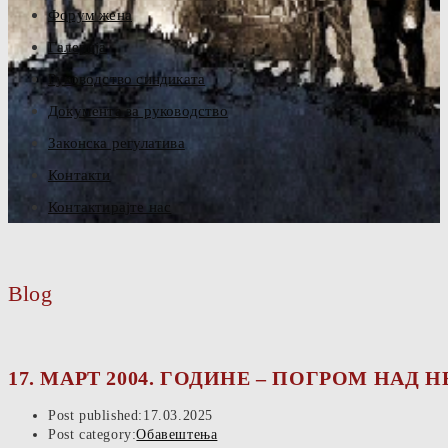
Форум жена
Галерија
Руководство синдиката
Документа за руководство
Законска регулатива
Контакти
Контактирајте нас
Blog
17. МАРТ 2004. ГОДИНЕ – ПОГРОМ НА
Post published:
17.03.2025
Post category:
Обавештења