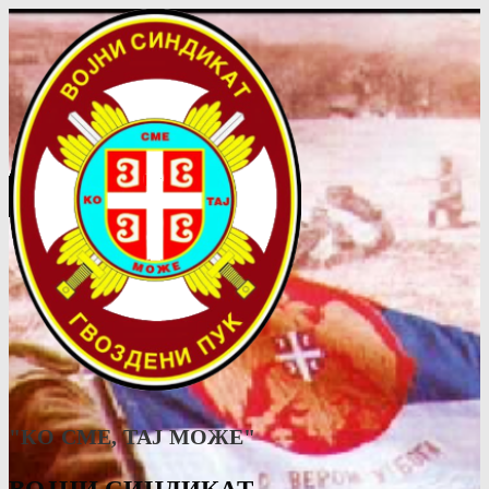
"КО СМЕ, ТАJ МОЖЕ"