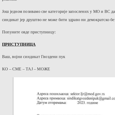
Још једном позивамо све категорије запослених у МО и ВС да 
синдикат јер друштво не може бити здраво ни демократско б
Попуните овде приступницу:
ПРИСТУПНИЦА
Ваш, војни синдикат Гвоздени пук
КО – СМЕ – ТАЈ – МОЖЕ