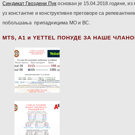
Синдикат Гвоздени Пук
основан је 15.04.2018.године, и
уз константне и конструктивне преговоре са релевантни
побољшања припадницима МО и ВС.
МТS, A1 и YETTEL ПОНУДЕ ЗА НАШЕ ЧЛАН