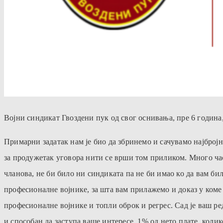
Војни синдикат Гвоздени пук од свог оснивања, пре 6 година
Примарни задатак нам је био да збринемо и сачувамо најбројн
за продужетак уговора нити се
врши том приликом. Много часн
чланова, не би било ни синдиката па не би имао ко да вам би
професионалне војнике, за шта вам прилажемо и доказ у коме
професионалне војнике и топли оброк и регрес. Сад је ваш ред
и способан да заступа ваше интересе. 1% од нето плате, кол