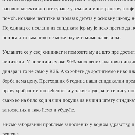
часовно колективно осигурање у земљи и иностранству а кој
помоћ, новчане честитке за полазак детета у основну школу,
Појединац се исчлани из синдиката јер му је неко претио да н
поноса и то вам нико не може одузети мимо ваше воље.
Учланите се у свој синдикат и помозите му да што пре достиг
чините ви. У полицији су око 90% запослених чланови синдика
динара и то не само у КЗБ. Ако хоћете да достигнемо ниво пла
борба нема цену. Претходних 6 година наши синдикални предс
праву храброст и посвећеност и у такве људе, који се нису по
свако ко на било који начин покуша да начини штету синдикат
запослених и тако ћемо и убудуће.
Нисмо заборавили проблеме запослених у војном здравству, п
решења.