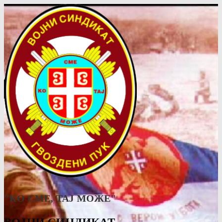
"КО СМЕ, ТАJ МОЖЕ"