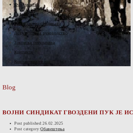
Форум жена
Галерија
Руководство синдиката
Документа за руководство
Законска регулатива
Контакти
Контактирајте нас
Blog
ВОЈНИ СИНДИКАТ ГВОЗДЕНИ ПУК ЈЕ И
Post published:
26.02.2025
Post category:
Обавештења