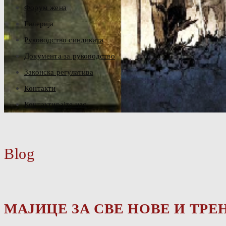
Форум жена
Галерија
Руководство синдиката
Документа за руководство
Законска регулатива
Контакти
Контактирајте нас
Blog
МАЈИЦЕ ЗА СВЕ НОВЕ И ТР