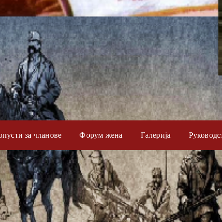
опусти за чланове
Форум жена
Галерија
Руководс