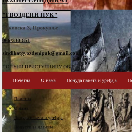
ВОЈНИ СИНДИКАТ
"ГВОЗДЕНИ ПУК"
Таковска 3, Прокупље
066/330-851
sindikatgvozdenipuk@gmail.com
ПОПУНИ ПРИСТУПНИЦУ ОВДЕ
Почетна
О нама
Понуда пакета и уређаја
П
Почетна
О нама
Понуда пакета и уређаја
Попусти за чланове