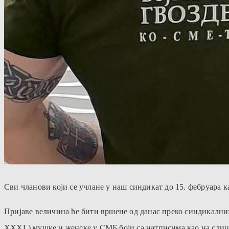
Сви чланови који се учлане у наш синдикат до 15. фебруара к
Пријаве величина ће бити вршене од данас преко синдикалних
XXXL) мушке и женске у СМБ боји са натписима као на слици