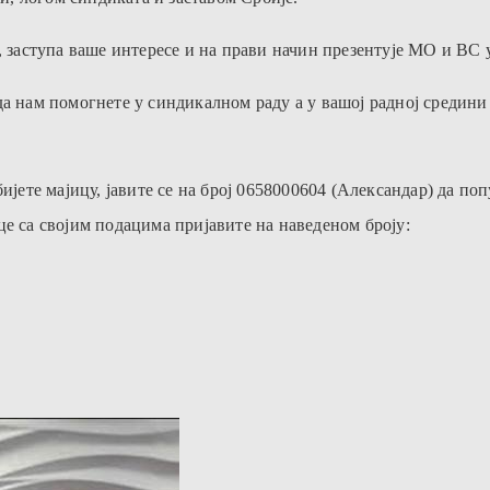
, заступа ваше интересе и на прави начин презентује МО и ВС 
а нам помогнете у синдикалном раду а у вашој радној средини 
бијете мајицу, јавите се на број 0658000604 (Александар) да 
це са својим подацима пријавите на наведеном броју: