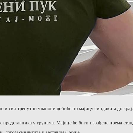
ао и сви тренутни чланови добиће по мајицу синдиката до крај
 представника у групама. Мајице ће бити израђене према стан
, логом синдиката и заставом Србије.