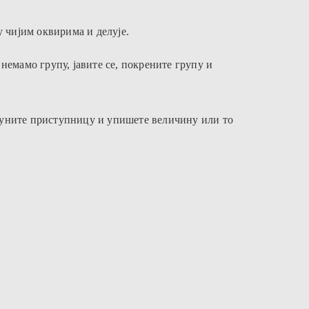
у чијим оквирима и делује.
немамо групу, јавите се, покрените групу и
попуните приступницу и упишете величину или то