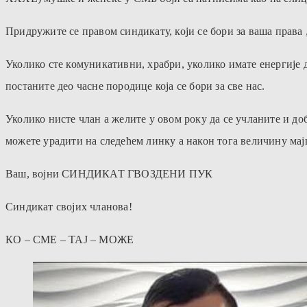
Придружите се правом синдикату, који се бори за ваша права 
Уколико сте комуникативни, храбри, уколико имате енергије д
постаните део часне породице која се бори за све нас.
Уколико нисте члан а желите у овом року да се учланите и до
можете урадити на следећем линку а након тога величину мај
Ваш, војни СИНДИКАТ ГВОЗДЕНИ ПУК
Синдикат својих чланова!
КО – СМЕ – ТАЈ – МОЖЕ