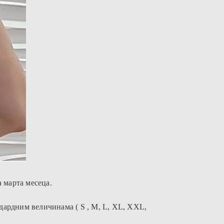
а марта месеца.
дардним величинама ( S , M, L, XL, XXL,