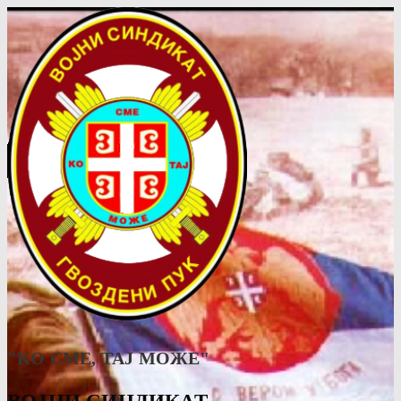
"КО СМЕ, ТАJ МОЖЕ"