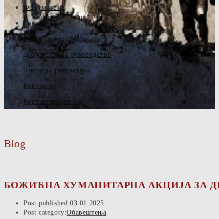
Форум жена
Галерија
Руководство синдиката
Документа за руководство
Законска регулатива
Контакти
Контактирајте нас
Blog
БОЖИЋНА ХУМАНИТАРНА АКЦИЈА ЗА ДЕ
Post published:
03.01.2025
Post category:
Обавештења