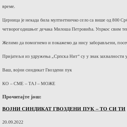
време.
Церница је некада била мултиетничко село са више од 800 Ср
четворогодишњег дечака Милоша Петровића. Упркос свим теш
Желимо да помогнемо и покажемо да нису заборављени, посебн
Пријатељи из удружења „Српска Нит“ су у знак захвалности 
Ваш, војни синдикат Гвоздени пук
КО – СМЕ – ТАЈ – МОЖЕ
Прочитајте још:
ВОЈНИ СИНДИКАТ ГВОЗДЕНИ ПУК – ТО СИ ТИ
20.09.2022