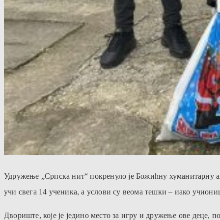
Удружење „Српска нит“ покренуло је Божићну хуманитарну ак
учи свега 14 ученика, а услови су веома тешки – иако учион
Двориште, које је једино место за игру и дружење ове деце, 