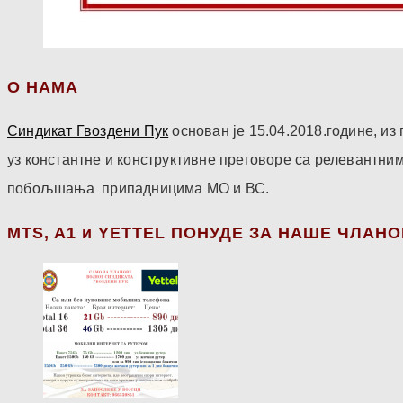
О НАМА
Синдикат Гвоздени Пук
основан је 15.04.2018.године, и
уз константне и конструктивне преговоре са релевантни
побољшања припадницима МО и ВС.
МТS, A1 и YETTEL ПОНУДЕ ЗА НАШЕ ЧЛАН