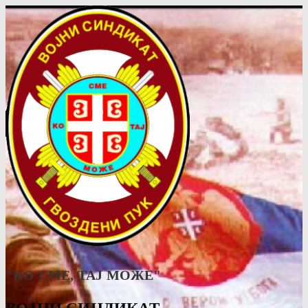
"КО СМЕ, ТАJ МОЖЕ"