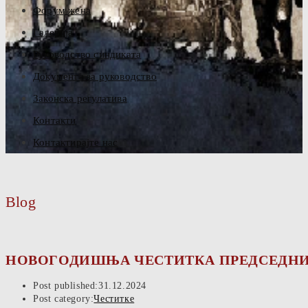
Форум жена
Галерија
Руководство синдиката
Документа за руководство
Законска регулатива
Контакти
Контактирајте нас
Blog
НОВОГОДИШЊА ЧЕСТИТКА ПРЕДСЕДНИ
Post published:
31.12.2024
Post category:
Честитке