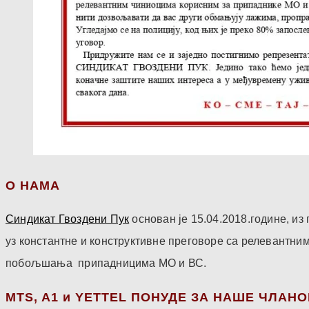
О НАМА
Синдикат Гвоздени Пук
основан је 15.04.2018.године, и
уз константне и конструктивне преговоре са релевантни
побољшања припадницима МО и ВС.
МТS, A1 и YETTEL ПОНУДЕ ЗА НАШЕ ЧЛАН