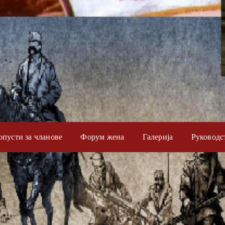
опусти за чланове
Форум жена
Галерија
Руководс