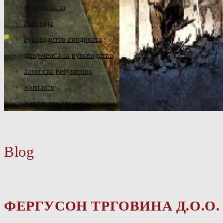
Форум жена
Галерија
Руководство синдиката
Документа за руководство
Законска регулатива
Контакти
Контактирајте нас
Blog
ФЕРГУСОН ТРГОВИНА Д.О.О.