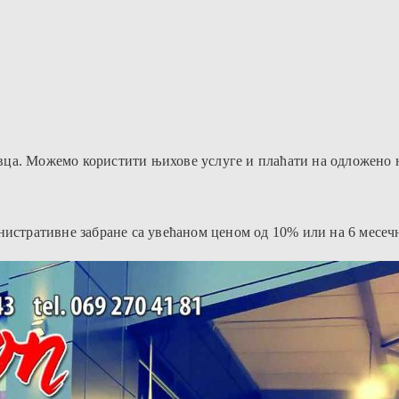
вца. Можемо користити њихове услуге и плаћати на одложено 
нистративне забране са увећаном ценом од 10% или на 6 месеч