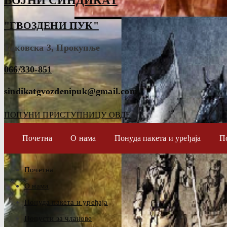
ВОЈНИ СИНДИКАТ
"ГВОЗДЕНИ ПУК"
Таковска 3, Прокупље
066/330-851
sindikatgvozdenipuk@gmail.com
ПОПУНИ ПРИСТУПНИЦУ ОВДЕ
Почетна
О нама
Понуда пакета и уређаја
П
Почетна
О нама
Понуда пакета и уређаја
Попусти за чланове