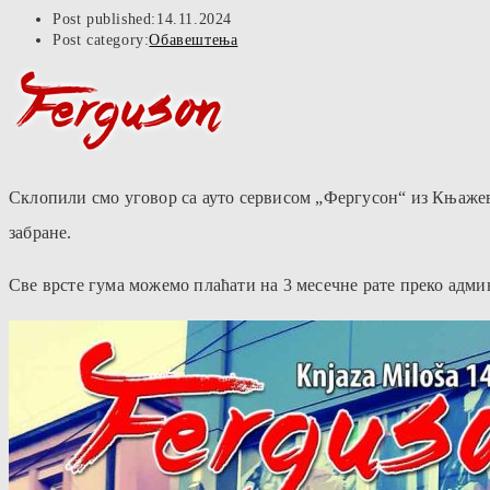
Post published:
14.11.2024
Post category:
Обавештења
Склопили смо уговор са ауто сервисом „Фергусон“ из Књаже
забране.
Све врсте гума можемо плаћати на 3 месечне рате преко адми