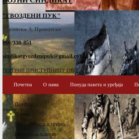
ВОЈНИ СИНДИКАТ
"ГВОЗДЕНИ ПУК"
Таковска 3, Прокупље
066/330-851
sindikatgvozdenipuk@gmail.com
ПОПУНИ ПРИСТУПНИЦУ ОВДЕ
Почетна
О нама
Понуда пакета и уређаја
П
Почетна
О нама
Понуда пакета и уређаја
Попусти за чланове