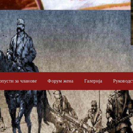
опусти за чланове
Форум жена
Галерија
Руководс