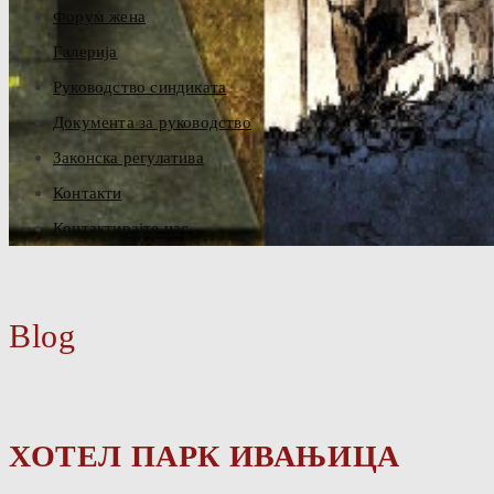
Форум жена
Галерија
Руководство синдиката
Документа за руководство
Законска регулатива
Контакти
Контактирајте нас
Blog
ХОТЕЛ ПАРК ИВАЊИЦА