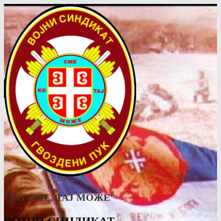
"КО СМЕ, ТАJ МОЖЕ"