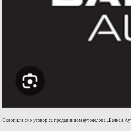
Склопили смо уговор са продавницом аутоделова „Балкан Ау