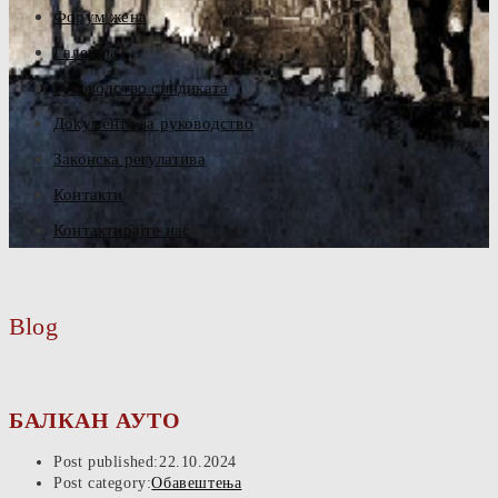
Форум жена
Галерија
Руководство синдиката
Документа за руководство
Законска регулатива
Контакти
Контактирајте нас
Blog
БАЛКАН АУТО
Post published:
22.10.2024
Post category:
Обавештења