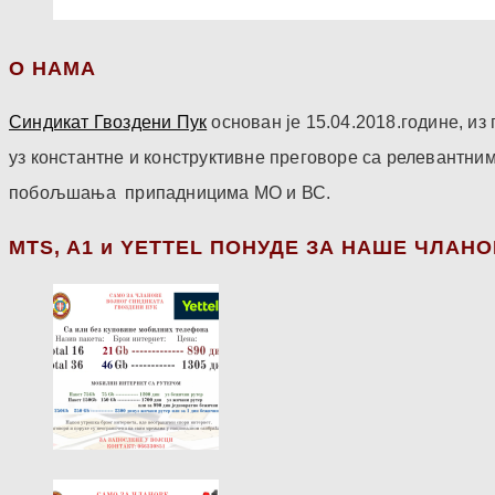
О НАМА
Синдикат Гвоздени Пук
основан је 15.04.2018.године, и
уз константне и конструктивне преговоре са релевантни
побољшања припадницима МО и ВС.
МТS, A1 и YETTEL ПОНУДЕ ЗА НАШЕ ЧЛАН