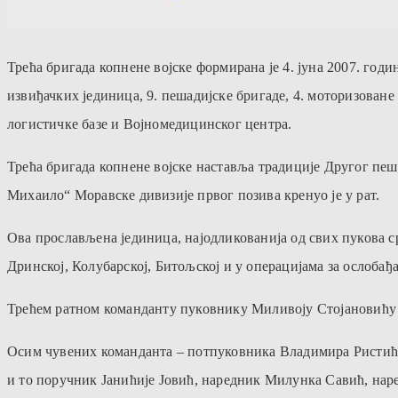
Трећа бригада копнене војске формирана је 4. јуна 2007. год
извиђачких јединица, 9. пешадијске бригаде, 4. моторизоване
логистичке базе и Војномедицинског центра.
Трећа бригада копнене војске наставља традиције Другог пеш
Михаило“ Моравске дивизије првог позива кренуо је у рат.
Ова прослављена јединица, најодликованија од свих пукова с
Дринској, Колубарској, Битољској и у операцијама за ослобађ
Трећем ратном команданту пуковнику Миливоју Стојановићу Б
Осим чувених команданта – потпуковника Владимира Ристића
и то поручник Јанићије Јовић, наредник Милунка Савић, на