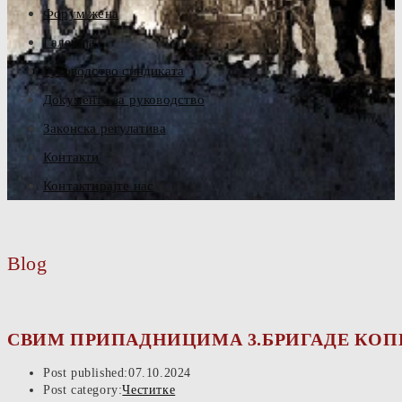
Форум жена
Галерија
Руководство синдиката
Документа за руководство
Законска регулатива
Контакти
Контактирајте нас
Blog
СВИМ ПРИПАДНИЦИМА 3.БРИГАДЕ КОПН
Post published:
07.10.2024
Post category:
Честитке