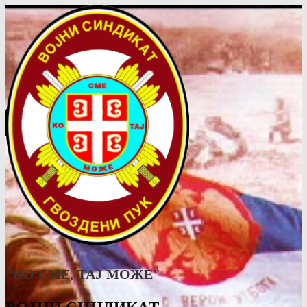
"КО СМЕ, ТАJ МОЖЕ"