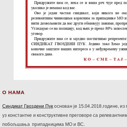
О НАМА
Синдикат Гвоздени Пук
основан је 15.04.2018.године, и
уз константне и конструктивне преговоре са релевантни
побољшања припадницима МО и ВС.