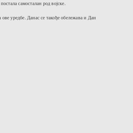
 постала самосталан род војске.
 ове уредбе. Данас се такође обележава и Дан