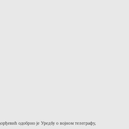
орђевић одобрио је Уредбу о војном телеграфу,