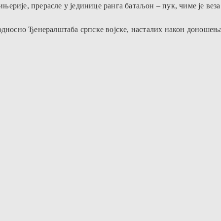
ињерије, прерасле у јединице ранга батаљон – пук, чиме је веза
 односно Ђенералштаба српске
војске, насталих након доношења