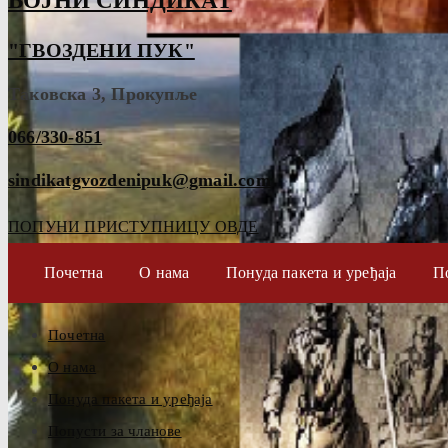
ВОЈНИ СИНДИКАТ
"ГВОЗДЕНИ ПУК"
Таковска 3, Прокупље
066/330-851
sindikatgvozdenipuk@gmail.com
ПОПУНИ ПРИСТУПНИЦУ ОВДЕ
Почетна
О нама
Понуда пакета и уређаја
П
Почетна
О нама
Понуда пакета и уређаја
Попусти за чланове