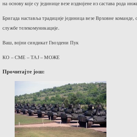
на основу које су јединице везе издвојене из састава рода инж
Бригада наставља традиције јединица везе Врховне команде,
службе телекомуникације.
Ваш, војни синдикат Гвоздени Пук
КО – СМЕ – ТАЈ – МОЖЕ
Прочитајте још: