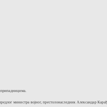
м припадницима.
а предлог министра војног, престолонаследник Александар Карађ