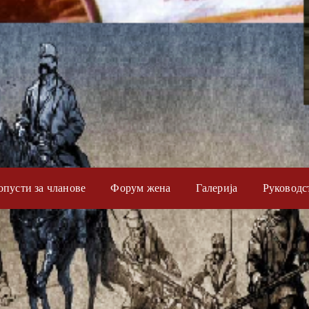
опусти за чланове
Форум жена
Галерија
Руководс