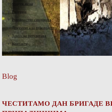
Форум жена
Галерија
Руководство синдиката
Документа за руководство
Законска регулатива
Контакти
Контактирајте нас
Blog
ЧЕСТИТАМО ДАН БРИГАДЕ 