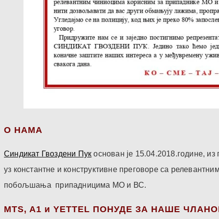
О НАМА
Синдикат Гвоздени Пук
основан је 15.04.2018.године, и
уз константне и конструктивне преговоре са релевантни
побољшања припадницима МО и ВС.
МТS, A1 и YETTEL ПОНУДЕ ЗА НАШЕ ЧЛАН