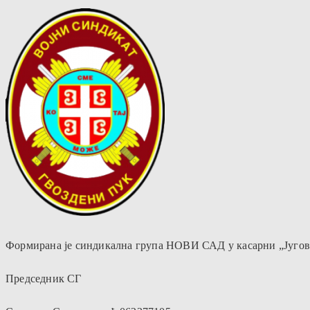
Формирана је синдикална група НОВИ САД у касарни „Југов
Председник СГ