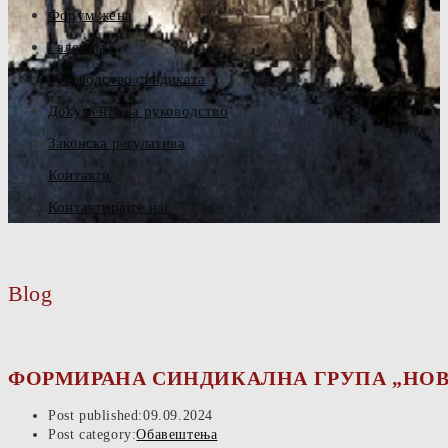
Форум жена
Галерија
Руководство синдиката
Документа за руководство
Законска регулатива
Контакти
Контактирајте нас
Blog
ФОРМИРАНА СИНДИКАЛНА ГРУПА „НОВ
Post published:
09.09.2024
Post category:
Обавештења