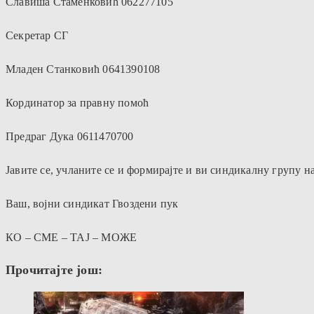
Славиша Стаменковић 062277105
Секретар СГ
Младен Станковић 0641390108
Кординатор за правну помоћ
Предраг Дука 0611470700
Јавите се, учланите се и формирајте и ви синдикалну групу на
Ваш, војни синдикат Гвоздени пук
КО – СМЕ – ТАЈ – МОЖЕ
Прочитајте још: