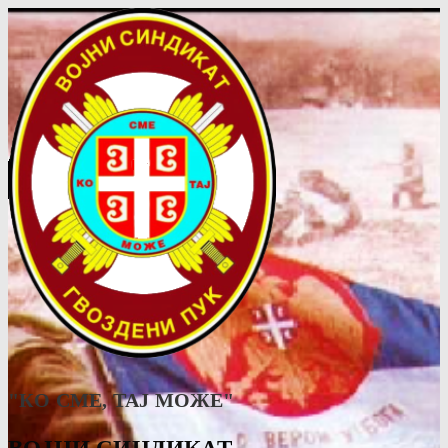
"КО СМЕ, ТАJ МОЖЕ"