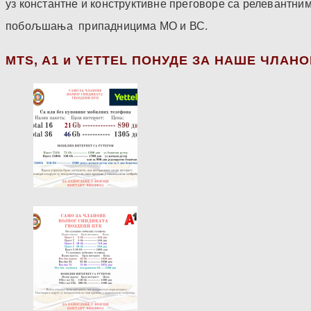
уз константне и конструктивне преговоре са релевантни
побољшања припадницима МО и ВС.
МТS, A1 и YETTEL ПОНУДЕ ЗА НАШЕ ЧЛАН