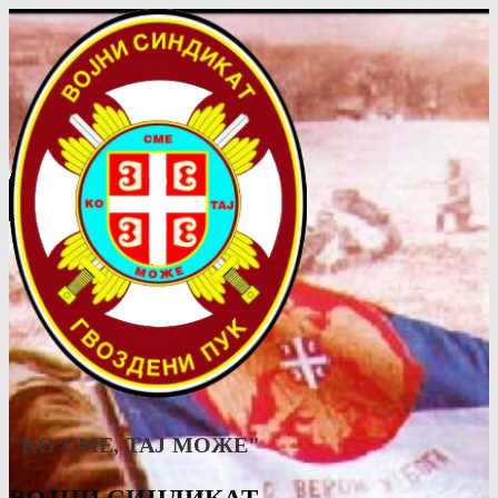
"КО СМЕ, ТАJ МОЖЕ"