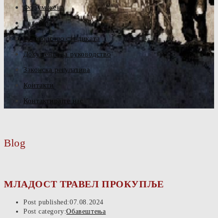
Форум жена
Галерија
Руководство синдиката
Документа за руководство
Законска регулатива
Контакти
Контактирајте нас
Blog
МЛАДОСТ ТРАВЕЛ ПРОКУПЉЕ
Post published:
07.08.2024
Post category:
Обавештења