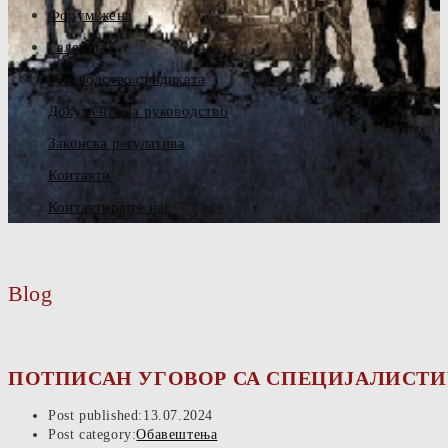
Форум жена
Галерија
Руководство синдиката
Документа за руководство
Законска регулатива
Контакти
Контактирајте нас
Blog
ПОТПИСАН УГОВОР СА СПЕЦИЈАЛИСТИ
Post published:
13.07.2024
Post category:
Обавештења