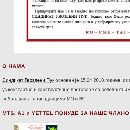
О НАМА
Синдикат Гвоздени Пук
основан је 15.04.2018.године, и
уз константне и конструктивне преговоре са релевантни
побољшања припадницима МО и ВС.
МТS, A1 и YETTEL ПОНУДЕ ЗА НАШЕ ЧЛАН