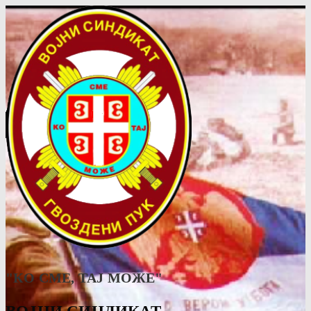
"КО СМЕ, ТАJ МОЖЕ"