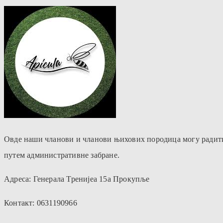
Овде наши чланови и чланови њихових породица могу радити х
путем административне забране.
Адреса: Генерала Тренијеа 15а Прокупље
Контакт: 0631190966