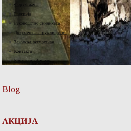
Форум жена
Галерија
Руководство синдиката
Документа за руководство
Законска регулатива
Контакти
Контактирајте нас
Blog
АКЦИЈА