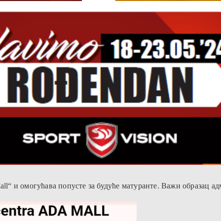
Mall“ и омогућава попусте за будуће матуранте. Важи образац 