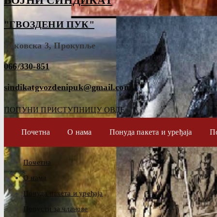
ВОЈНИ СИНДИКАТ
"ГВОЗДЕНИ ПУК"
Таковска 3, Прокупље
066/330-851
sindikatgvozdenipuk@gmail.com
ПОПУНИ ПРИСТУПНИЦУ ОВДЕ
Почетна
О нама
Понуда пакета и уређаја
П
Почетна
О нама
Понуда пакета и уређаја
Попусти за чланове