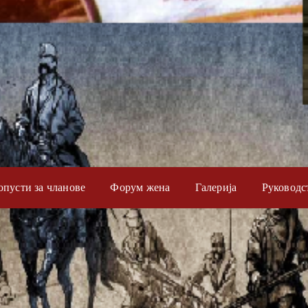
опусти за чланове
Форум жена
Галерија
Руководс