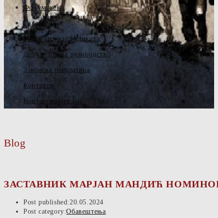
Форум жена
Галерија
Руководство синдиката
Документа за руководство
Законска регулатива
Контакти
Контактирајте нас
Blog
ЗАСТАВНИК МАРЈАН МАНДИЋ НОМИНОВАН
Post published:
20.05.2024
Post category:
Обавештења