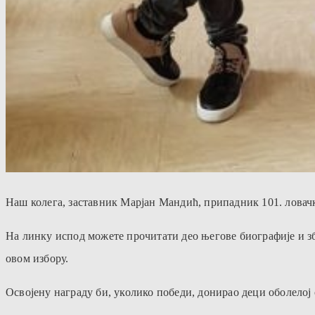
Наш колега, заставник Марјан Мандић, припадник 101. ловачк
На линку испод можете прочитати део његове биографије и збо
овом избору.
Освојену награду би, уколико победи, донирао деци оболелој