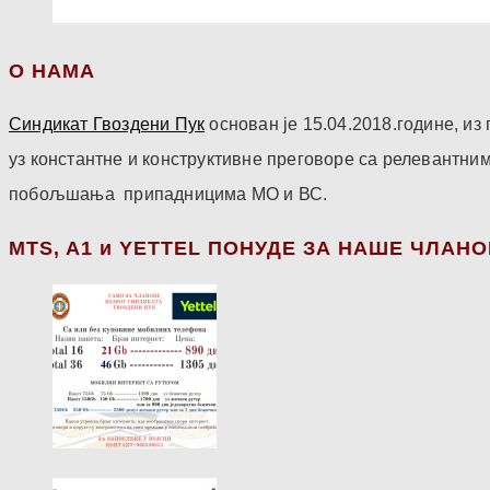
О НАМА
Синдикат Гвоздени Пук
основан је 15.04.2018.године, и
уз константне и конструктивне преговоре са релевантни
побољшања припадницима МО и ВС.
МТS, A1 и YETTEL ПОНУДЕ ЗА НАШЕ ЧЛАН