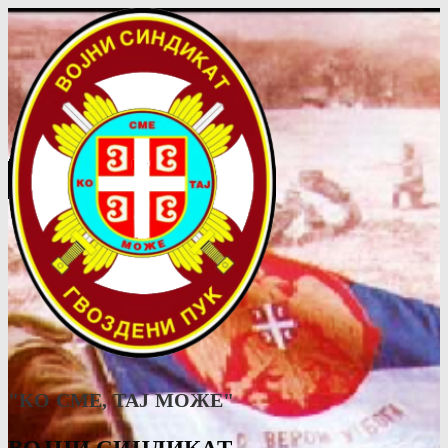
"КО СМЕ, ТАJ МОЖЕ"