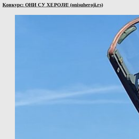
Kонкурс: ОНИ СУ ХЕРОЈИ! (onisuheroji.rs)