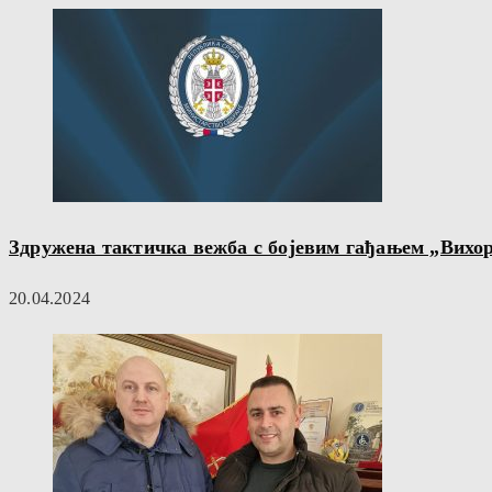
Здружена тактичка вежба с бојевим гађањем „Вихор
20.04.2024