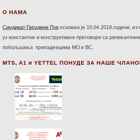
О НАМА
Синдикат Гвоздени Пук
основан је 15.04.2018.године, и
уз константне и конструктивне преговоре са релевантни
побољшања припадницима МО и ВС.
МТS, A1 и YETTEL ПОНУДЕ ЗА НАШЕ ЧЛАН