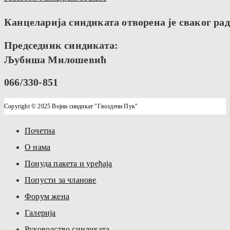
Канцеларија синдиката отворена је сваког радн
Председник синдиката:
Љубиша Милошевић
066/330-851
Copyright © 2025 Војни синдикат "Гвоздени Пук"
Почетна
О нама
Понуда пакета и уређаја
Попусти за чланове
Форум жена
Галерија
Руководство синдиката