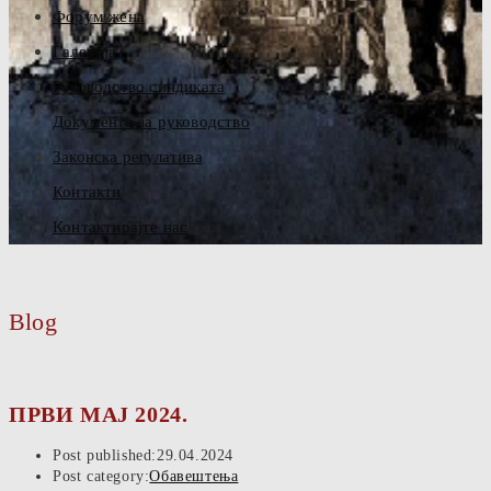
Форум жена
Галерија
Руководство синдиката
Документа за руководство
Законска регулатива
Контакти
Контактирајте нас
Blog
ПРВИ МАЈ 2024.
Post published:
29.04.2024
Post category:
Обавештења