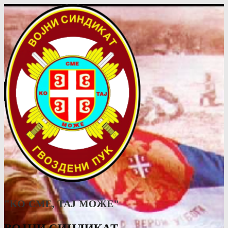
"КО СМЕ, ТАJ МОЖЕ"