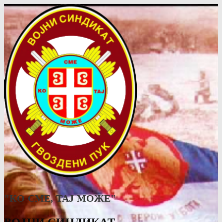
"КО СМЕ, ТАJ МОЖЕ"