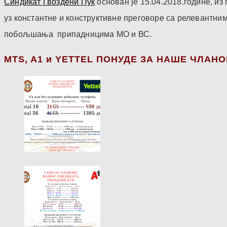
Синдикат Гвоздени Пук
основан је 15.04.2018.године, и
уз константне и конструктивне преговоре са релевантни
побољшања припадницима МО и ВС.
МТS, A1 и YETTEL ПОНУДЕ ЗА НАШЕ ЧЛАН