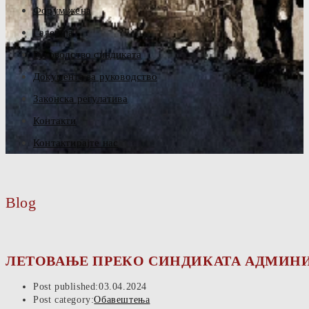
Форум жена
Галерија
Руководство синдиката
Документа за руководство
Законска регулатива
Контакти
Контактирајте нас
Blog
ЛЕТОВАЊЕ ПРЕКО СИНДИКАТА АДМИНИ
Post published:
03.04.2024
Post category:
Обавештења