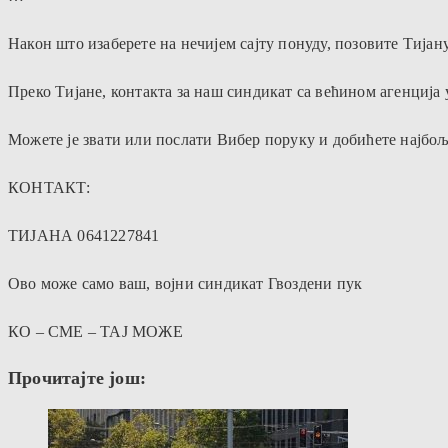
Након што изаберете на нечијем сајту понуду, позовите Тијану
Преко Тијане, контакта за наш синдикат са већином агенција 
Можете је звати или послати Вибер поруку и добићете најбоље
КОНТАКТ:
ТИЈАНА 0641227841
Ово може само ваш, војни синдикат Гвоздени пук
КО – СМЕ – ТАЈ МОЖЕ
Прочитајте још: