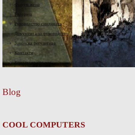
Форум жена
Галерија
Руководство синдиката
Документа за руководство
Законска регулатива
Контакти
Контактирајте нас
Blog
COOL COMPUTERS