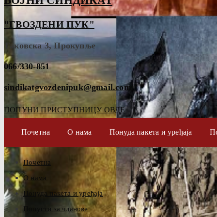
ВОЈНИ СИНДИКАТ
"ГВОЗДЕНИ ПУК"
Таковска 3, Прокупље
066/330-851
sindikatgvozdenipuk@gmail.com
ПОПУНИ ПРИСТУПНИЦУ ОВДЕ
Почетна
О нама
Понуда пакета и уређаја
П
Почетна
О нама
Понуда пакета и уређаја
Попусти за чланове