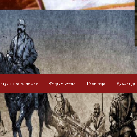
опусти за чланове
Форум жена
Галерија
Руководс