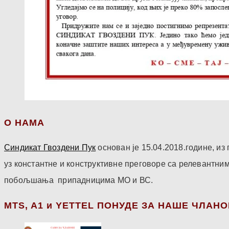
О НАМА
Синдикат Гвоздени Пук
основан је 15.04.2018.године, и
уз константне и конструктивне преговоре са релевантни
побољшања припадницима МО и ВС.
МТS, A1 и YETTEL ПОНУДЕ ЗА НАШЕ ЧЛАН