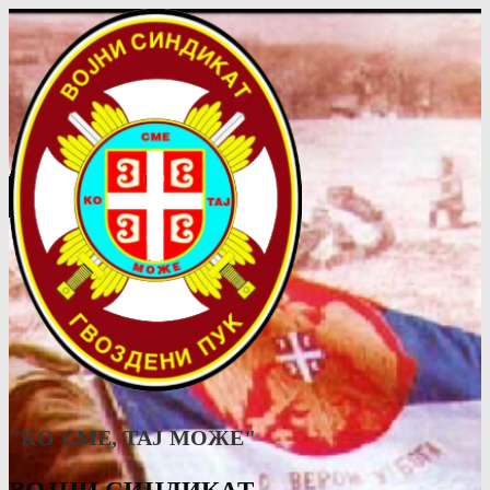
"КО СМЕ, ТАJ МОЖЕ"