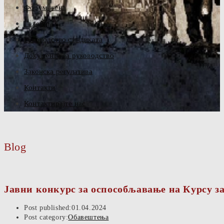
Форум жена
Галерија
Руководство синдиката
Документа за руководство
Законска регулатива
Контакти
Контактирајте нас
Blog
Јавни конкурс за оспособљавање на Курсу з
Post published:
01.04.2024
Post category:
Обавештења