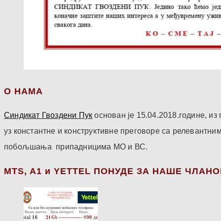
О НАМА
Синдикат Гвоздени Пук
основан је 15.04.2018.године, и
уз константне и конструктивне преговоре са релевантни
побољшања припадницима МО и ВС.
МТS, A1 и YETTEL ПОНУДЕ ЗА НАШЕ ЧЛАН