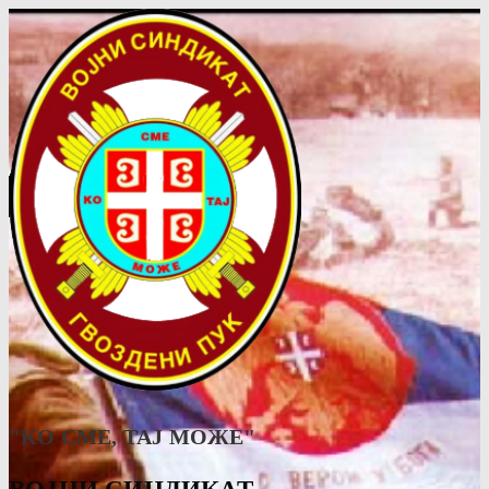
"КО СМЕ, ТАJ МОЖЕ"