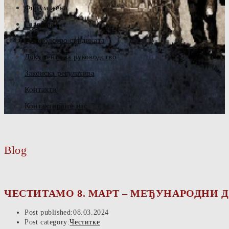
Форум жена
Галерија
Руководство синдиката
Документа за руководство
Законска регулатива
Контакти
Контактирајте нас
Blog
ЧЕСТИТАМО 8. МАРТ – МЕЂУНАРОДНИ 
Post published:
08.03.2024
Post category:
Честитке