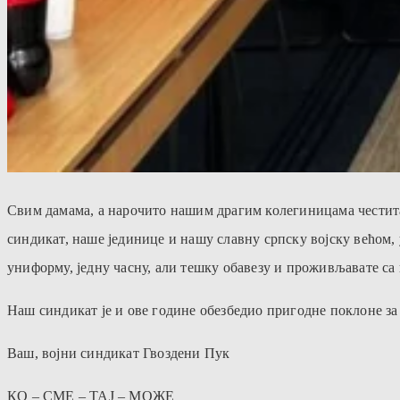
Свим дамама, а нарочито нашим драгим колегиницама честитам
синдикат, наше јединице и нашу славну српску војску већом, 
униформу, једну часну, али тешку
обавезу и проживљавате са н
Наш синдикат је и ове године обезбедио пригодне поклоне з
Ваш, војни синдикат Гвоздени Пук
КО – СМЕ – ТАЈ – МОЖЕ