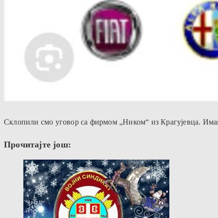
Склопили смо уговор са фирмом „Ником“ из Крагујевца. Имам
Прочитајте још: