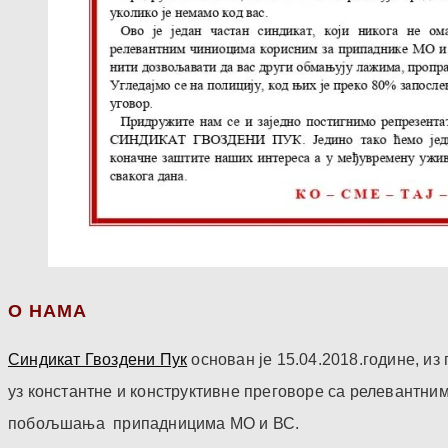
О НАМА
Синдикат Гвоздени Пук
основан је 15.04.2018.године, и
уз константне и конструктивне преговоре са релевантни
побољшања припадницима МО и ВС.