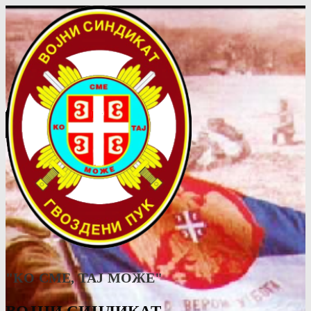
"КО СМЕ, ТАJ МОЖЕ"