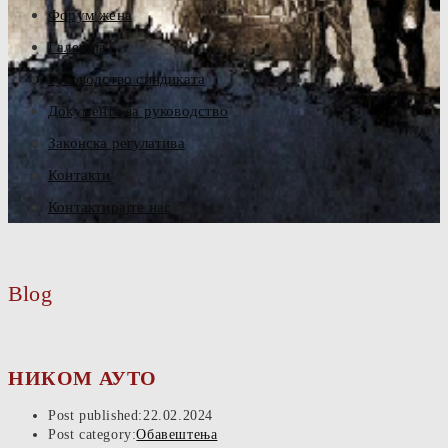
Форум жена
Галерија
Руководство синдиката
Документа за руководство
Законска регулатива
Контакти
Контактирајте нас
Blog
НИКОМ АУТО
Post published:
22.02.2024
Post category:
Обавештења