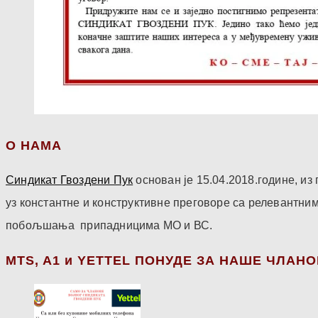
О НАМА
Синдикат Гвоздени Пук
основан је 15.04.2018.године, и
уз константне и конструктивне преговоре са релевантни
побољшања припадницима МО и ВС.
МТS, A1 и YETTEL ПОНУДЕ ЗА НАШЕ ЧЛАН