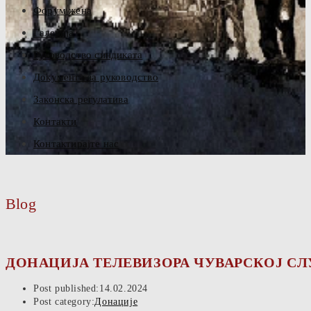
Форум жена
Галерија
Руководство синдиката
Документа за руководство
Законска регулатива
Контакти
Контактирајте нас
Blog
ДОНАЦИЈА ТЕЛЕВИЗОРА ЧУВАРСКОЈ СЛ
Post published:
14.02.2024
Post category:
Донације