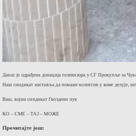
Данас је одрађена донација телевизора у СГ Прокупље за Чув
Наш синдикат наставља да помаже колектив у коме делује, шт
Ваш, војни синдикат Гвоздени пук
КО – СМЕ – ТАЈ – МОЖЕ
Прочитајте још: