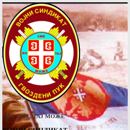
"КО СМЕ, ТАJ МОЖЕ"