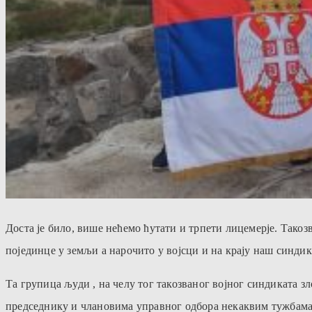
Доста је било, више нећемо ћутати и трпети лицемерје. Такоз
појединце у земљи а нарочито у војсци и на крају наш синдика
Та групица људи , на челу тог такозваног војног синдиката з
председнику и члановима управног одбора некаквим тужбама и