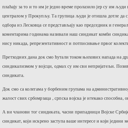
плаћају за то и то им је једно време пролазило јер су им људ
централом у Прокупљу. Та групица људи је отишла дотле да 
одбора из Лесковца се представљају као председник и генерал
коментарима годинама називали наш синдикат комби синдикато
нису никада, репрезентативност и потписивање првог колект
Претходних дана док смо ћутали током њихових напада на држ
синдикализмом у војсци, одмах су им сви непријатељи. Позива
синдиката.
Док смо са колегама у борбеним групама на административној
жалост свих србомрзаца , српска војска је итекако способна,
А ви чланови тог синдиката, часни припадници Војске Србије, 
синдикат, који искрено заступа ваше интересе и који једини 