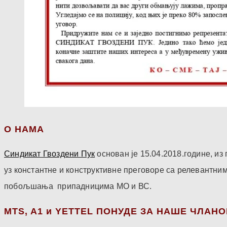
О НАМА
Синдикат Гвоздени Пук
основан је 15.04.2018.године, и
уз константне и конструктивне преговоре са релевантни
побољшања припадницима МО и ВС.
МТS, A1 и YETTEL ПОНУДЕ ЗА НАШЕ ЧЛАН