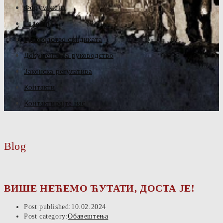
Форум жена
Галерија
Руководство синдиката
Документа за руководство
Законска регулатива
Контакти
Контактирајте нас
Blog
ВИШЕ НЕЋЕМО ЋУТАТИ, ДОСТА ЈЕ!
Post published:
10.02.2024
Post category:
Обавештења