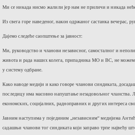
Ми се никада нисмо жалили јер нам не приличи и никада нећ
Из свега горе наведеног, након одржаног састанка вечерас, р
Дајемо следеће саопштење за јавност:
Ми, руководство и чланови независног, самосталног и неполи
живота и рада наших колега, припадника МО и ВС, не можемо
у систему одбране.
Како наводе медији и како говоре чланови синдиката, досад
последицу има масовно напуштање незадовољног чланства. Лак
економских, социјалних, радноправних и других интереса сво
Јавним наступима у појединим „независним“ медијима Антић ј
садашњи чланови тог синдиката који заправо трпе највећу ште