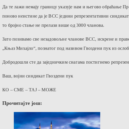
Да те лажи немају границу указује нам и његово обраћање П
поново неистине да је ВСС једини репрезентативни синдикат 
то бројно стање не прелази више од 3000 чланова.
Зато позивамо све незадовољне чланове ВСС, искрене и прав
„Књаз Михајло“, познатог под називом Гвоздени пук из ослоб
Добродошли сте да заједничким снагама постигнемо репрезент
Ваш, војни синдикат Гвоздени пук
КО – СМЕ – ТАЈ – МОЖЕ
Прочитајте још: