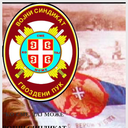
"КО СМЕ, ТАJ МОЖЕ"