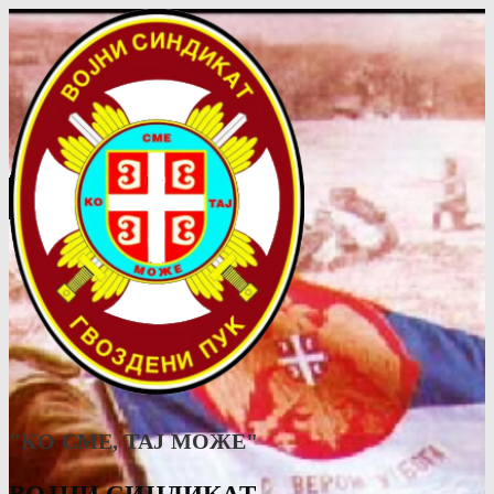
"КО СМЕ, ТАJ МОЖЕ"