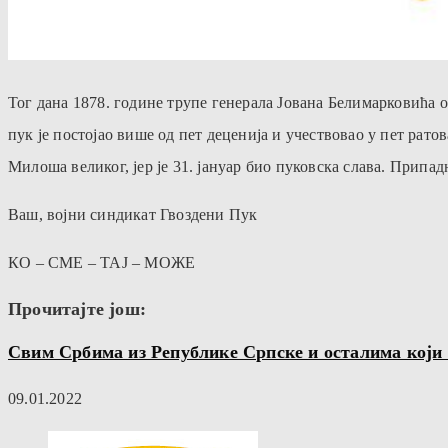
Тог дана 1878. године трупе генерала Јована Белимарковића о
пук је постојао више од пет деценија и учествовао у пет рато
Милоша великог, јер је 31. јануар био пуковска слава. Припад
Ваш, војни синдикат Гвоздени Пук
КО – СМЕ – ТАЈ – МОЖЕ
Прочитајте још:
Свим Србима из Републике Српске и осталима који 
09.01.2022