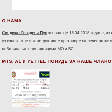
О НАМА
Синдикат Гвоздени Пук
основан је 15.04.2018.године, и
уз константне и конструктивне преговоре са релевантни
побољшања припадницима МО и ВС.
МТS, A1 и YETTEL ПОНУДЕ ЗА НАШЕ ЧЛАН