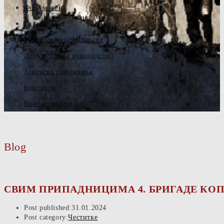
Форум жена
Галерија
Руководство синдиката
Документа за руководство
Законска регулатива
Контакти
Контактирајте нас
Blog
СВИМ ПРИПАДНИЦИМА 4. БРИГАДЕ КОПН
Post published:
31.01.2024
Post category:
Честитке