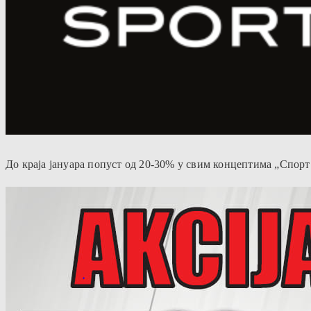
До краја јануара попуст од 20-30% у свим концептима „Спорт