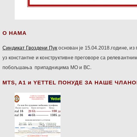
О НАМА
Синдикат Гвоздени Пук
основан је 15.04.2018.године, и
уз константне и конструктивне преговоре са релевантни
побољшања припадницима МО и ВС.
МТS, A1 и YETTEL ПОНУДЕ ЗА НАШЕ ЧЛАН