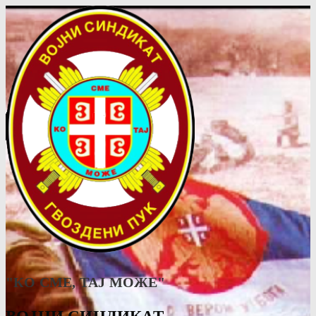
"КО СМЕ, ТАJ МОЖЕ"