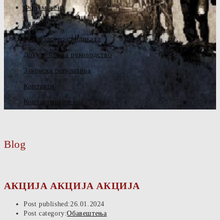
Форум жена
Галерија
Руководство синдиката
Документа за руководство
Законска регулатива
Контакти
Контактирајте нас
Blog
АКЦИЈА АКЦИЈА АКЦИЈА
Post published:
26.01.2024
Post category:
Обавештења