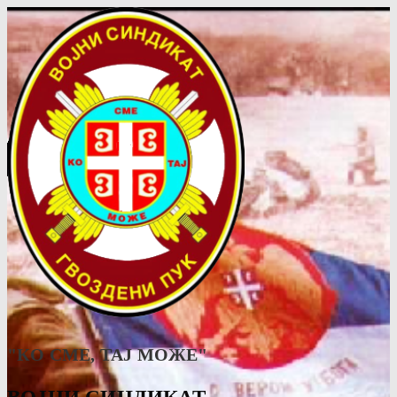
"КО СМЕ, ТАJ МОЖЕ"