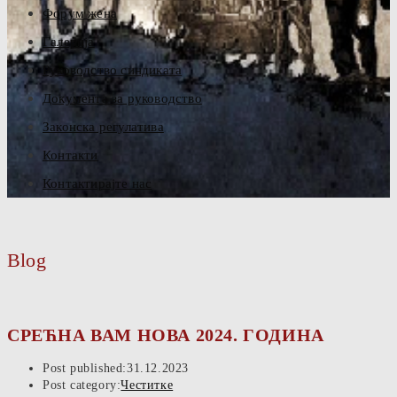
Форум жена
Галерија
Руководство синдиката
Документа за руководство
Законска регулатива
Контакти
Контактирајте нас
Blog
СРЕЋНА ВАМ НОВА 2024. ГОДИНА
Post published:
31.12.2023
Post category:
Честитке