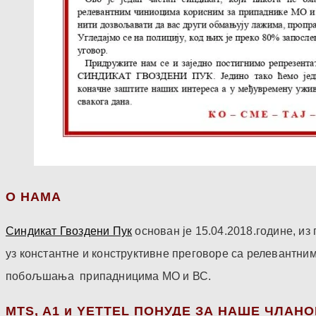
О НАМА
Синдикат Гвоздени Пук
основан је 15.04.2018.године, и
уз константне и конструктивне преговоре са релевантни
побољшања припадницима МО и ВС.
МТS, A1 и YETTEL ПОНУДЕ ЗА НАШЕ ЧЛАН