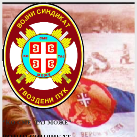
"КО СМЕ, ТАJ МОЖЕ"