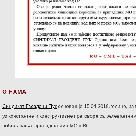
О НАМА
Синдикат Гвоздени Пук
основан је 15.04.2018.године, и
уз константне и конструктивне преговоре са релевантни
побољшања припадницима МО и ВС.