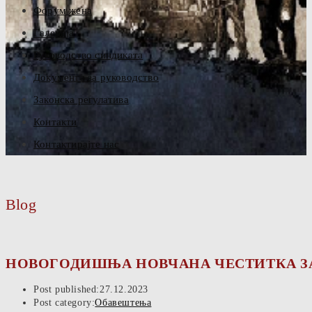
Форум жена
Галерија
Руководство синдиката
Документа за руководство
Законска регулатива
Контакти
Контактирајте нас
Blog
НОВОГОДИШЊА НОВЧАНА ЧЕСТИТКА ЗА
Post published:
27.12.2023
Post category:
Обавештења