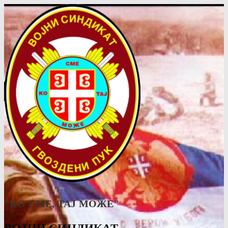
"КО СМЕ, ТАJ МОЖЕ"