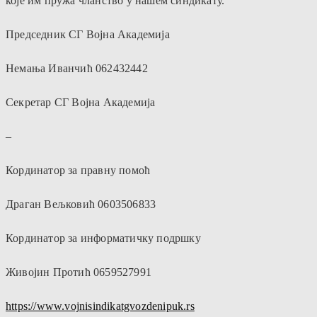
које им пружа чланство у нашем синдикату.
Председник СГ Војна Академија
Немања Иванчић 062432442
Секретар СГ Војна Академија
–
Кординатор за правну помоћ
Драган Вељковић 0603506833
Кординатор за информатичку подршку
Живојин Протић 0659527991
https://www.vojnisindikatgvozdenipuk.rs