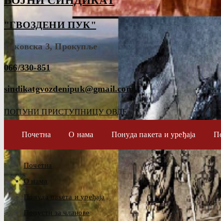
ВОЈНИ СИНДИКАТ
"ГВОЗДЕНИ ПУК"
Таковска 3, Прокупље
066/330-851
sindikatgvozdenipuk@gmail.com
ПОПУНИ ПРИСТУПНИЦУ ОВДЕ
Почетна
О нама
Понуда пакета и уређаја
П
Почетна
О нама
Понуда пакета и уређаја
Попусти за чланове