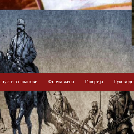
опусти за чланове
Форум жена
Галерија
Руководс