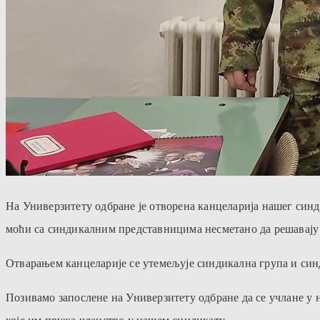
На Универзитету одбране је отворена канцеларија нашег синд
моћи са синдикалним представницима несметано да решавају 
Отварањем канцеларије се утемељује синдикална група и синд
Позивамо
запослене на Универзитету одбране да се учлане у