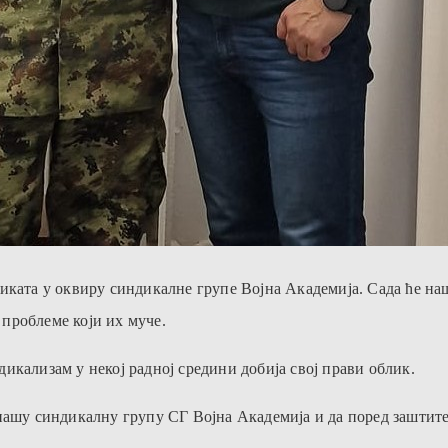
иката у оквиру синдикалне групе Војна Академија. Сада ће наш
проблеме који их муче.
икализам у некој радној средини добија свој прави облик.
 нашу синдикалну групу СГ Војна Академија и да поред заштите