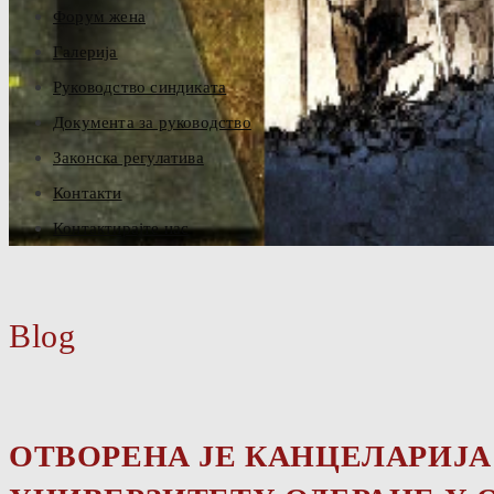
Форум жена
Галерија
Руководство синдиката
Документа за руководство
Законска регулатива
Контакти
Контактирајте нас
Blog
ОТВОРЕНА ЈЕ КАНЦЕЛАРИЈА