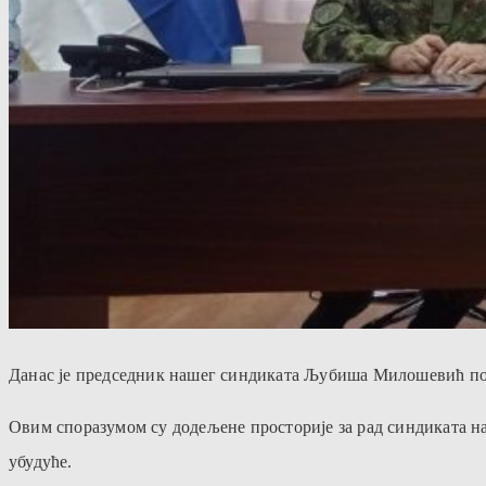
Данас је председник нашег синдиката Љубиша Милошевић пот
Овим споразумом су додељене просторије за рад синдиката н
убудуће.