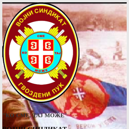
"КО СМЕ, ТАJ МОЖЕ"