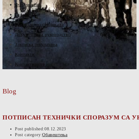
Форум жена
Галерија
Руководство синдиката
Документа за руководство
Законска регулатива
Контакти
Контактирајте нас
Blog
ПОТПИСАН ТЕХНИЧКИ СПОРАЗУМ СА У
Post published:
08.12.2023
Post category:
Обавештења