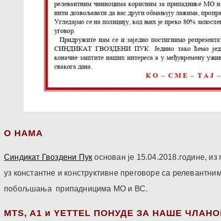
О НАМА
Синдикат Гвоздени Пук
основан је 15.04.2018.године, и
уз константне и конструктивне преговоре са релевантни
побољшања припадницима МО и ВС.
МТS, A1 и YETTEL ПОНУДЕ ЗА НАШЕ ЧЛАН