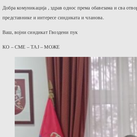
Добра комуникација , здрав однос према обавезама и сва отво
представнике и интересе синдиката и чланова.
Ваш, војни синдикат Гвоздени пук
КО – СМЕ – ТАЈ – МОЖЕ