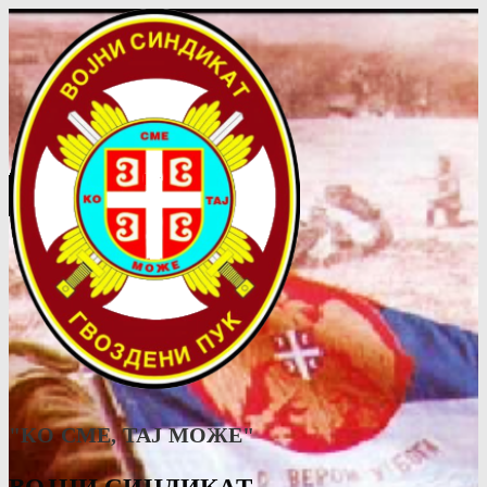
"КО СМЕ, ТАJ МОЖЕ"