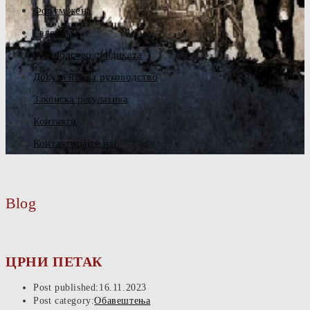
Форум жена
Галерија
Руководство синдиката
Документа за руководство
Законска регулатива
Контакти
Контактирајте нас
Blog
ЦРНИ ПЕТАК
Post published:
16.11.2023
Post category:
Обавештења