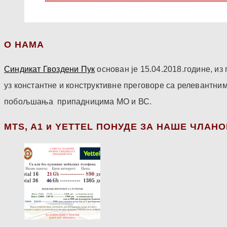
О НАМА
Синдикат Гвоздени Пук
основан је 15.04.2018.године, и
уз константне и конструктивне преговоре са релевантни
побољшања припадницима МО и ВС.
МТS, A1 и YETTEL ПОНУДЕ ЗА НАШЕ ЧЛАН