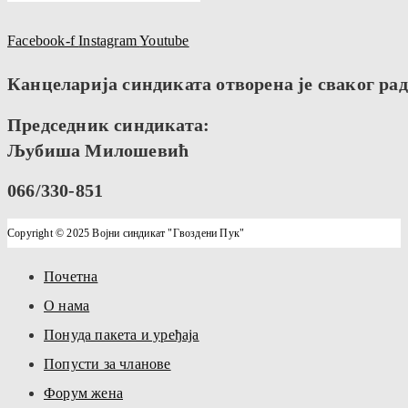
Facebook-f
Instagram
Youtube
Канцеларија синдиката отворена је сваког радн
Председник синдиката:
Љубиша Милошевић
066/330-851
Copyright © 2025 Војни синдикат "Гвоздени Пук"
Почетна
О нама
Понуда пакета и уређаја
Попусти за чланове
Форум жена