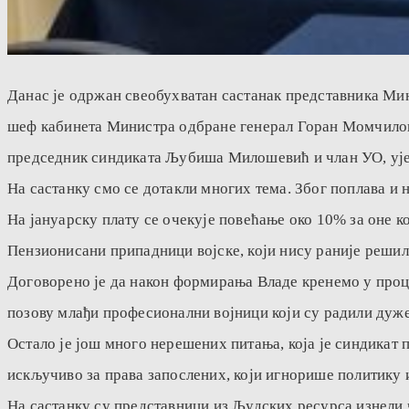
Данас је одржан свеобухватан састанак представника Ми
шеф кабинета Министра одбране генерал Горан Момчилов
председник синдиката Љубиша Милошевић и члан УО, ује
На састанку смо се дотакли многих тема. Због поплава и н
На јануарску плату се очекује повећање око 10% за оне 
Пензионисани припадници војске, који нису раније решил
Договорено је да након формирања Владе кренемо у проце
позову млађи професионални војници који су радили дуже
Остало је још много нерешених питања, која је синдикат 
искључиво за права запослених, који игнорише политику и
На састанку су представници из Људских ресурса изнели 