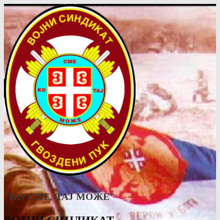
"КО СМЕ, ТАJ МОЖЕ"