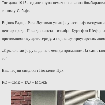
Тог дана 1915. године група немачких авиона бомбардова
топом у Србији.
Војник Радоје Рака Љутовац ушао је у историју ваздухопл
центар града. Посада: капетан-извиђач Курт фон Шефер и
противавионску артиљерију, а појава аустроугарских авио
,,Дрхтала ми је рука да не смем да промашим. Ја сам став
то”
Ваш, војни синдикат Гвоздени Пук
КО – СМЕ – ТАЈ – МОЖЕ