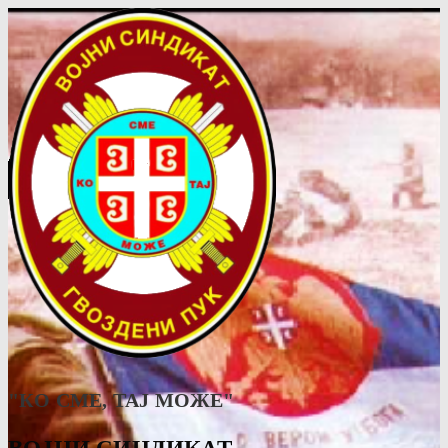
"КО СМЕ, ТАJ МОЖЕ"