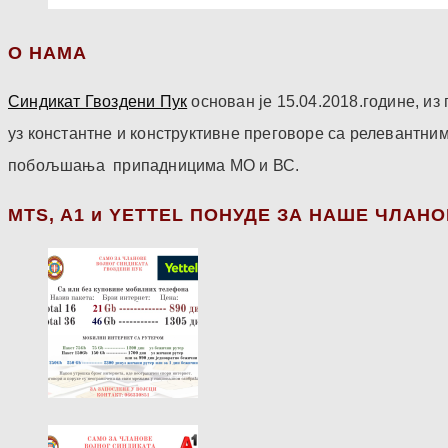
О НАМА
Синдикат Гвоздени Пук
основан је 15.04.2018.године, и
уз константне и конструктивне преговоре са релевантни
побољшања припадницима МО и ВС.
МТS, A1 и YETTEL ПОНУДЕ ЗА НАШЕ ЧЛАН