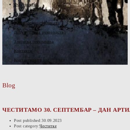
Форум жена
Галерија
Руководство синдиката
Документа за руководство
Законска регулатива
Контакти
Контактирајте нас
Blog
ЧЕСТИТАМО 30. СЕПТЕМБАР – ДАН АР
Post published:
30.09.2023
Post category:
Честитке