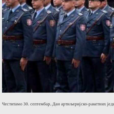
Честитамо 30. септембар, Дан артиљеријско-ракетних јед