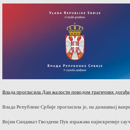
Влада прогласила Дан жалости поводом трагичних догађаја
Влада Републике Србије прогласила је, на данашњој ванре
Војни Синдикат Гвоздени Пук изражава најискреније сау