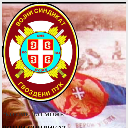
"КО СМЕ, ТАJ МОЖЕ"