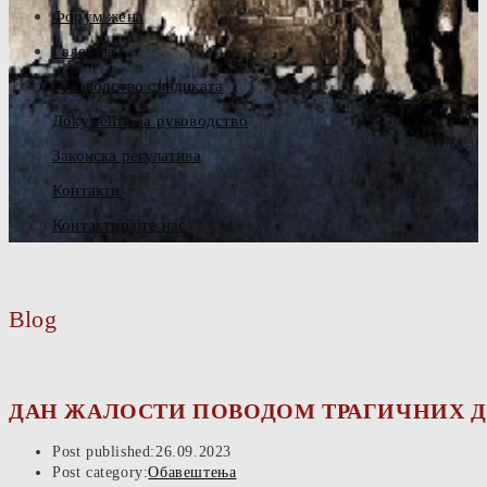
Форум жена
Галерија
Руководство синдиката
Документа за руководство
Законска регулатива
Контакти
Контактирајте нас
Blog
ДАН ЖАЛОСТИ ПОВОДОМ ТРАГИЧНИХ Д
Post published:
26.09.2023
Post category:
Обавештења