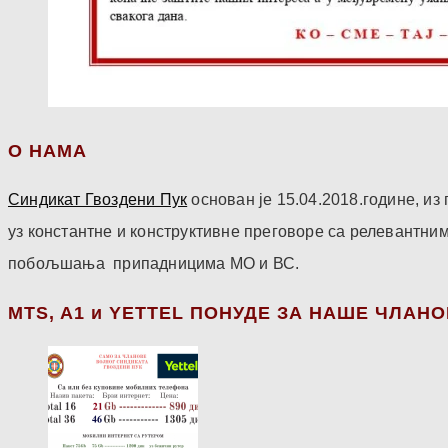
О НАМА
Синдикат Гвоздени Пук
основан је 15.04.2018.године, и
уз константне и конструктивне преговоре са релевантни
побољшања припадницима МО и ВС.
МТS, A1 и YETTEL ПОНУДЕ ЗА НАШЕ ЧЛАН