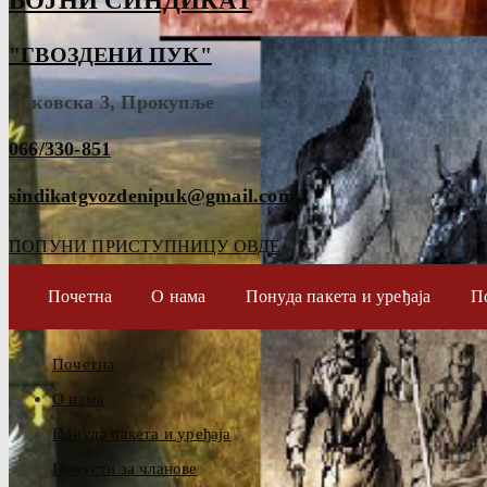
ВОЈНИ СИНДИКАТ
"ГВОЗДЕНИ ПУК"
Таковска 3, Прокупље
066/330-851
sindikatgvozdenipuk@gmail.com
ПОПУНИ ПРИСТУПНИЦУ ОВДЕ
Почетна
О нама
Понуда пакета и уређаја
П
Почетна
О нама
Понуда пакета и уређаја
Попусти за чланове