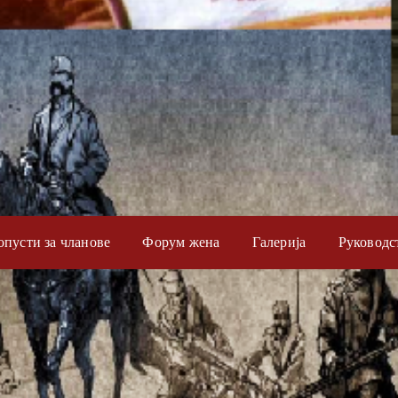
опусти за чланове
Форум жена
Галерија
Руководс