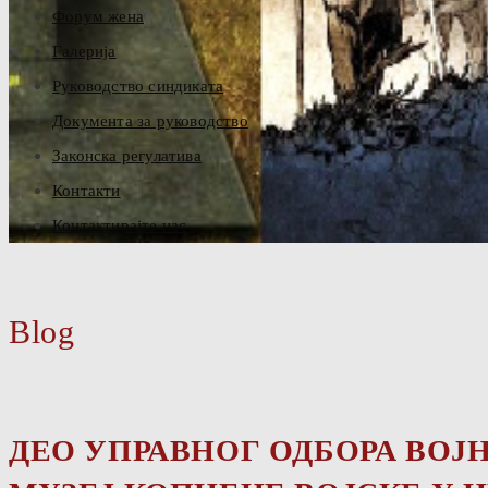
Форум жена
Галерија
Руководство синдиката
Документа за руководство
Законска регулатива
Контакти
Контактирајте нас
Blog
ДЕО УПРАВНОГ ОДБОРА ВОЈ