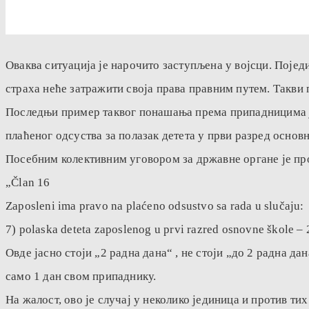
Оваква ситуација је нарочито заступљена у војсци. Поје
страха неће затражити своја права правним путем. Такви 
Последњи пример таквог понашања према припадницима је 
плаћеног одсуства за полазак детета у први разред основ
Посебним колективним уговором за државне органе је пр
„Član 16
Zaposleni ima pravo na plaćeno odsustvo sa rada u slučaju:
7) polaska deteta zaposlenog u prvi razred osnovne škole – 
Овде јасно стоји „2 радна дана“ , не стоји „до 2 радна д
само 1 дан свом припаднику.
На жалост, ово је случај у неколико јединица и против т