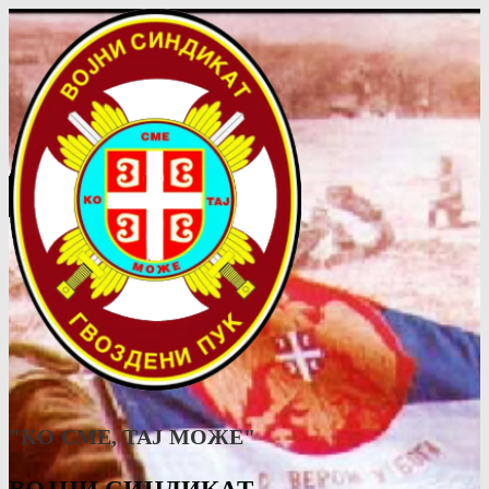
"КО СМЕ, ТАJ МОЖЕ"