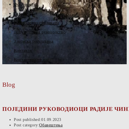
Форум жена
Галерија
Руководство синдиката
Документа за руководство
Законска регулатива
Контакти
Контактирајте нас
Blog
ПОЈЕДИНИ РУКОВОДИОЦИ РАДИЈЕ ЧИН
Post published:
01.09.2023
Post category:
Обавештења