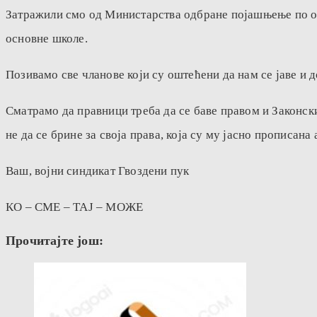
Затражили смо од Министарства одбране појашњење по ово
основне школе.
Позивамо све чланове који су оштећени да нам се јаве и 
Сматрамо да правници треба да се баве правом и Законски
не да се брине за своја права, која су му јасно прописана 
Ваш, војни синдикат Гвоздени пук
КО – СМЕ – ТАЈ – МОЖЕ
Прочитајте још: