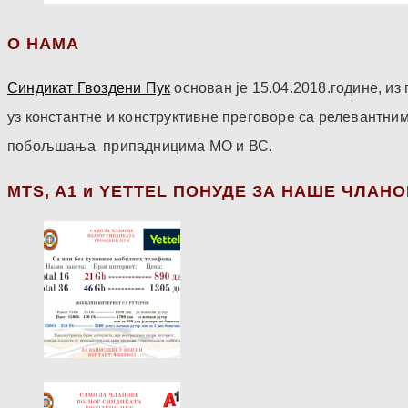
О НАМА
Синдикат Гвоздени Пук
основан је 15.04.2018.године, и
уз константне и конструктивне преговоре са релевантни
побољшања припадницима МО и ВС.
МТS, A1 и YETTEL ПОНУДЕ ЗА НАШЕ ЧЛАН