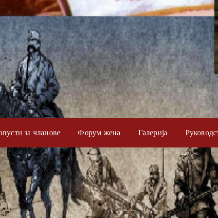
опусти за чланове
Форум жена
Галерија
Руководс