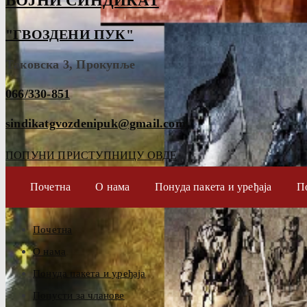
ВОЈНИ СИНДИКАТ
"ГВОЗДЕНИ ПУК"
Таковска 3, Прокупље
066/330-851
sindikatgvozdenipuk@gmail.com
ПОПУНИ ПРИСТУПНИЦУ ОВДЕ
Почетна
О нама
Понуда пакета и уређаја
П
Почетна
О нама
Понуда пакета и уређаја
Попусти за чланове