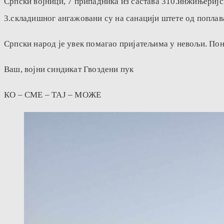
Српски војници, 7 припадника из састава 310.инжињеријс
3.складишног ангажовани су на санацији штете од поплав
Српски народ је увек помагао пријатељима у невољи. Понос
Ваш, војни синдикат Гвоздени пук
КО – СМЕ – ТАЈ – МОЖЕ