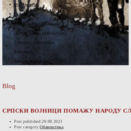
Форум жена
Галерија
Руководство синдиката
Документа за руководство
Законска регулатива
Контакти
Контактирајте нас
Blog
СРПСКИ ВОЈНИЦИ ПОМАЖУ НАРОДУ СЛ
Post published:
20.08.2023
Post category:
Обавештења