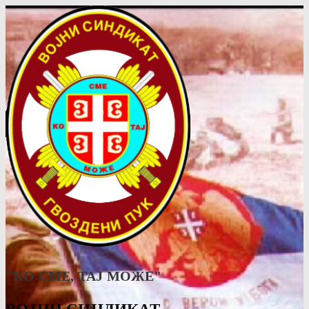
"КО СМЕ, ТАJ МОЖЕ"