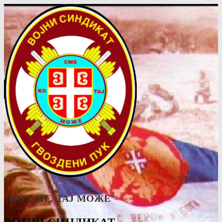
"КО СМЕ, ТАJ МОЖЕ"