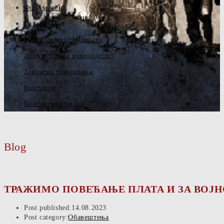
Форум жена
Галерија
Руководство синдиката
Документа за руководство
Законска регулатива
Контакти
Контактирајте нас
Blog
ТРАЖИМО ПОВЕЋАЊЕ ПЛАТА И ЗА ВОЈН
Post published:
14.08.2023
Post category:
Обавештења