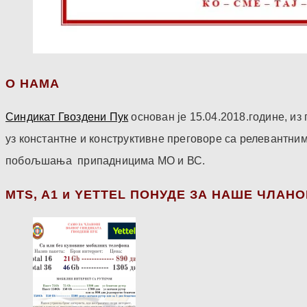
О НАМА
Синдикат Гвоздени Пук
основан је 15.04.2018.године, и
уз константне и конструктивне преговоре са релевантни
побољшања припадницима МО и ВС.
МТS, A1 и YETTEL ПОНУДЕ ЗА НАШЕ ЧЛАН