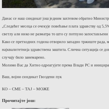
Данас се наш синдикат још једним захтевом обратио Министру
„Следећег месеца се очекује повећање плата здравству од 5,5
светлу али нико не разматра то што су потпуно запостављени
Како се претходних година отворило западно тржиште рада, мн
најквалитетнија здравствена заштита. Слична ситуација се д
случају било занемарено.
Молимо Вас да Хитно одреагујете према Влади РС и иницират
Ваш, војни синдикат Гвоздени пук
КО – СМЕ – ТАЈ – МОЖЕ
Прочитајте још: