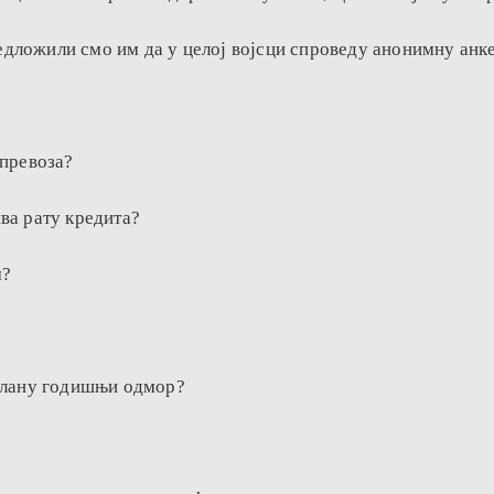
дложили смо им да у целој војсци спроведу анонимну анк
 превоза?
ва рату кредита?
м?
 плану годишњи одмор?