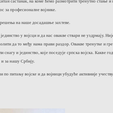
хитан састанак, на коме ћемо размотрити тренутно стање и
ос за професионалне војнике.
а решења на наше досадашње захтеве.
 јединство у војсци и да нас овакве ствари не уздрмају. Н
волити да то међу нама прави раздор. Овакве тренутке и гр
снагу и јединство, које поседује српска војска. Какве год
 и за нашу Србију.
 по питању војске и да војници убудуће активније учеству