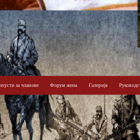
опусти за чланове
Форум жена
Галерија
Руководс