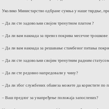
Уколико Министарство одбране сумња у наше тврдње, пре
– Да ли сте задовољни својом тренутном платом ?
– Да ли вам накнада за превоз покрива месечне трошкове
– Да ли вам накнада за решавање стамбеног питања покри
– Да ли сте задовољни својим тренутним радним статусо
– Да ли сте редовно напредовали у чину?
– Да ли због службених обавеза можете да користите по
– Ваш предлог за унапређење положаја запослених?