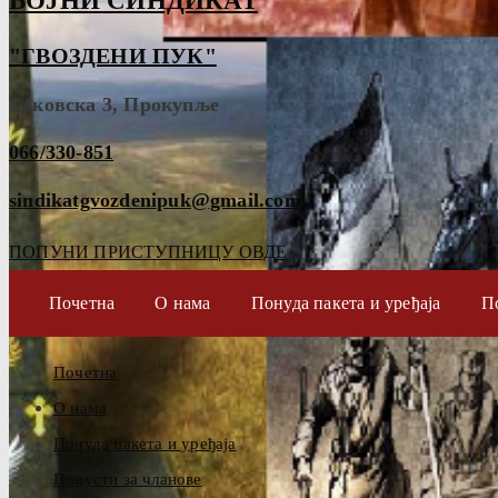
ВОЈНИ СИНДИКАТ
"ГВОЗДЕНИ ПУК"
Таковска 3, Прокупље
066/330-851
sindikatgvozdenipuk@gmail.com
ПОПУНИ ПРИСТУПНИЦУ ОВДЕ
Почетна
О нама
Понуда пакета и уређаја
П
Почетна
О нама
Понуда пакета и уређаја
Попусти за чланове