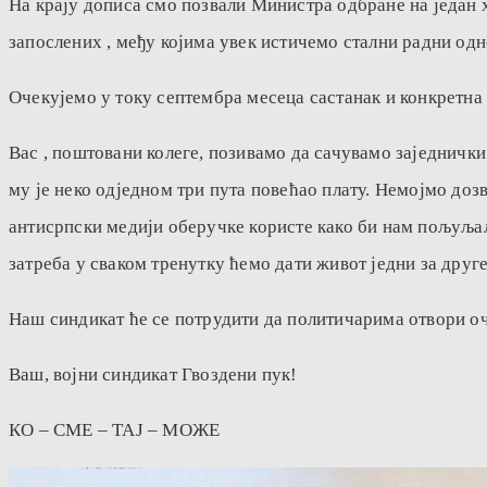
На крају дописа смо позвали Министра одбране на један 
запослених , међу којима увек истичемо стални радни одн
Очекујемо у току септембра месеца састанак и конкретн
Вас , поштовани колеге, позивамо да сачувамо заједнички
му је неко одједном три пута повећао плату. Немојмо доз
антисрпски медији оберучке користе како би нам пољуљали 
затреба у сваком тренутку ћемо дати живот једни за друге
Наш синдикат ће се потрудити да политичарима отвори очи
Ваш, војни синдикат Гвоздени пук!
КО – СМЕ – ТАЈ – МОЖЕ