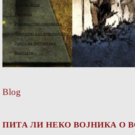
Форум жена
Галерија
Руководство синдиката
Документа за руководство
Законска регулатива
Контакти
Контактирајте нас
Blog
ПИТА ЛИ НЕКО ВОЈНИКА О 