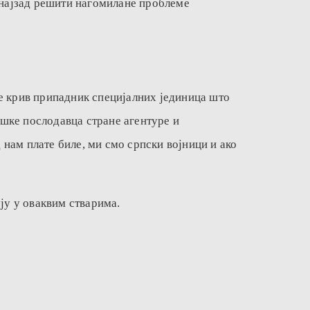
 најзад решити нагомилане проблеме
ије крив припадник специјалних јединица што
ешке послодавца стране агентуре и
 нам плате биле, ми смо српски војници и ако
ју у оваквим стварима.