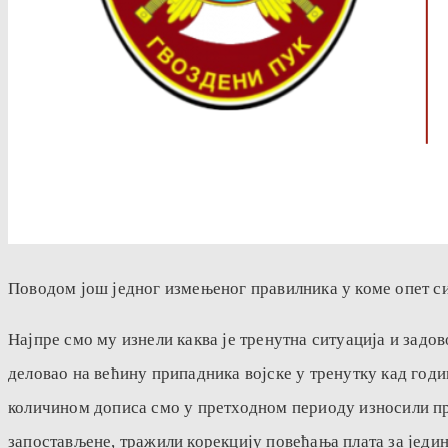
Поводом још једног измењеног правилника у коме опет си
Најпре смо му изнели каква је тренутна ситуација и задо
деловао на већину припадника војске у тренутку кад год
количином дописа смо у претходном периоду износили про
запостављене, тражили корекцију повећања плата за јед