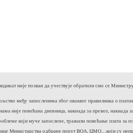
ндикат није позван да учествује обратили смо се Министр
вољство међу запосленима због оваквог правилника о платам
инама није повећана дневница, накнада за превоз, накнад
блеме који муче запослене, тражили повећање плата за пој
инице Министарства одбране попут ВОА, ЦМО…који су непр