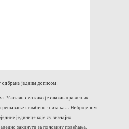
у одбране једним дописом.
а. Указали смо како је овакав правилник
а за решавање стамбеног питања… Небројеном
едине јединице које су значајно
аведно закинути за половину повећања.