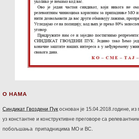
О НАМА
Синдикат Гвоздени Пук
основан је 15.04.2018.године, и
уз константне и конструктивне преговоре са релевантни
побољшања припадницима МО и ВС.