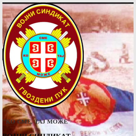
"КО СМЕ, ТАJ МОЖЕ"