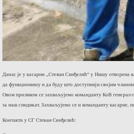
Данас је у касарни „Стеван Синђелић“ у Нишу отворена к
да функционишу и да буду што доступнији својим чланов
Овом приликом се захваљујемо команданту КоВ генерал-по
за наш синдикат. Захваљујемо се и команданту касарне, 
Контакти у СГ Стеван Синђелић: