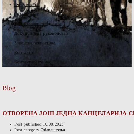
Форум жена
Галерија
Руководство синдиката
Документа за руководство
Законска регулатива
Контакти
Контактирајте нас
Blog
ОТВОРЕНА ЈОШ ЈЕДНА КАНЦЕЛАРИЈА С
Post published:
10.08.2023
Post category:
Обавештења